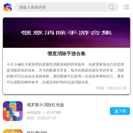

惬意消除手游合集
今天小编给大家推荐的是惬意消除游戏的所有版本，玩家需要靠自己的思维
是消除所有的目标，关卡的数量非常多，每关的奖励也都非常的丰富，消除
的模式可以自由去选择体验，遇到困难可以使用一次道具来帮助自己，通关
可以领取到稀有称号，在规定的时间内完成消除任务。
时间：2024-11-19
俄罗斯大消除红包版

下载
休闲益智
|
45.97MB
时间：2026-07-27