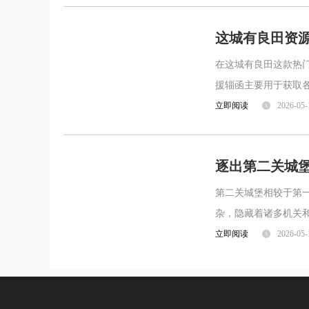
这城有良田资
在这城有良田这款热
援辎函主要用于获取
的局面，助力城市的
立即阅读
2026-05-
逐出第二关城
第二关城堡相较于第
杂，隐藏着诸多机关和
源，优先将主武器升
立即阅读
2026-05-