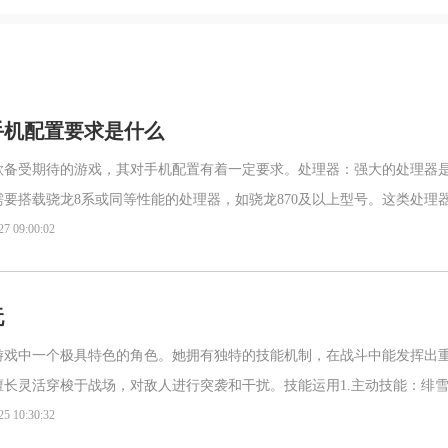
手机配置要求是什么
款备受期待的游戏，其对手机配置有着一定要求。处理器：强大的处理器
要搭载骁龙8系或同等性能的处理器，如骁龙870及以上型号。这类处理
场景渲染、角色动作计算等任务，确保游戏画面的高帧率稳定输出
27 09:00:02
玩
游戏中一个极具特色的角色。她拥有独特的技能机制，在战斗中能发挥出
擅长灵活穿梭于战场，对敌人进行突袭和干扰。技能运用1.主动技能：绯
能力。在合适的时机释放，能对敌人造成高额伤害。比如在敌人聚集时
25 10:30:32