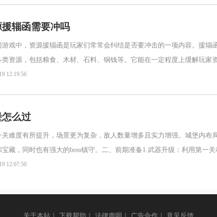
源援辎函需要冲吗
门游戏中，资源援辎函是玩家们常常会纠结是否要冲击的一项内容。援辎
各类资源，包括粮食、木材、石料、铜钱等。它能在一定程度上缓解玩家
建设与发展。通过开启援辎函，玩家有机会获得大量急需的资源，加快
19 12:19:56
堡怎么过
一关难度有所提升，场景更为复杂，敌人数量增多且实力增强。城堡内布
宝藏，同时也有强大的boss镇守。二、前期准备1.武器升级：利用第一
级到较高等级，提升攻击力和攻击速度，这对于应对城堡中的
19 12:07:50
关于本站
｜
下载帮助
｜
法律声明
｜
广告合作
｜
意见反馈