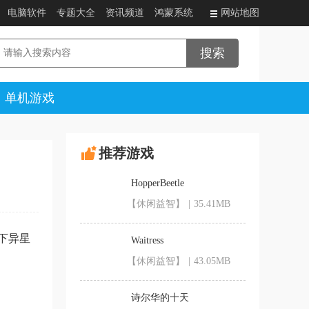
电脑软件
专题大全
资讯频道
鸿蒙系统
网站地图
单机游戏
推荐游戏
HopperBeetle
【休闲益智】
|
35.41MB
下异星
Waitress
【休闲益智】
|
43.05MB
诗尔华的十天