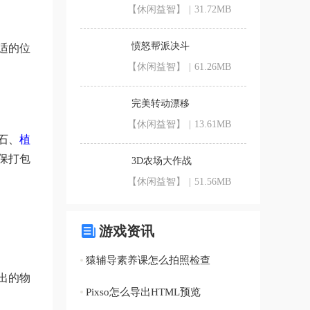
【休闲益智】
|
31.72MB
愤怒帮派决斗
适的位
【休闲益智】
|
61.26MB
完美转动漂移
【休闲益智】
|
13.61MB
石、
植
保打包
3D农场大作战
【休闲益智】
|
51.56MB
游戏资讯
猿辅导素养课怎么拍照检查
出的物
Pixso怎么导出HTML预览