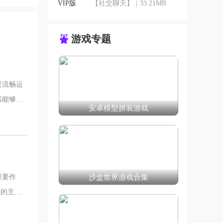
【社交聊天】
|
33.21MB
游戏专题
是流畅运
器能够轻
安卓模型拼装游戏
重要作
沙盒世界游戏合集
雪的主动