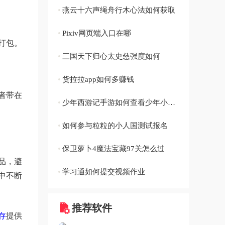
燕云十六声绳舟行木心法如何获取
Pixiv网页端入口在哪
打包。
三国天下归心太史慈强度如何
货拉拉app如何多赚钱
者带在
少年西游记手游如何查看少年小青天赋攻略
如何参与粒粒的小人国测试报名
保卫萝卜4魔法宝藏97关怎么过
品，避
学习通如何提交视频作业
中不断
推荐软件
存
提供