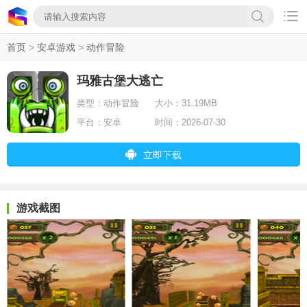

首页
>
安卓游戏
>
动作冒险
玛雅古堡大逃亡
类型：
动作冒险
大小：
31.19MB
平台：
安卓
时间：
2026-07-30
立即下载
游戏截图