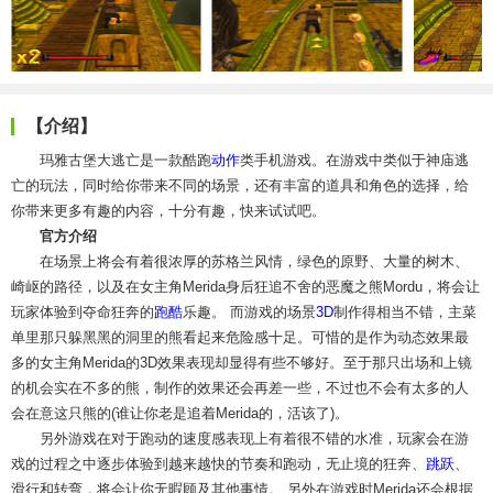
【介绍】
玛雅古堡大逃亡是一款酷跑
动作
类手机游戏。在游戏中类似于神庙逃
亡的玩法，同时给你带来不同的场景，还有丰富的道具和角色的选择，给
你带来更多有趣的内容，十分有趣，快来试试吧。
官方介绍
在场景上将会有着很浓厚的苏格兰风情，绿色的原野、大量的树木、
崎岖的路径，以及在女主角Merida身后狂追不舍的恶魔之熊Mordu，将会让
玩家体验到夺命狂奔的
跑酷
乐趣。 而游戏的场景
3D
制作得相当不错，主菜
单里那只躲黑黑的洞里的熊看起来危险感十足。可惜的是作为动态效果最
多的女主角Merida的3D效果表现却显得有些不够好。至于那只出场和上镜
的机会实在不多的熊，制作的效果还会再差一些，不过也不会有太多的人
会在意这只熊的(谁让你老是追着Merida的，活该了)。
另外游戏在对于跑动的速度感表现上有着很不错的水准，玩家会在游
戏的过程之中逐步体验到越来越快的节奏和跑动，无止境的狂奔、
跳跃
、
滑行和转弯，将会让你无暇顾及其他事情。 另外在游戏时Merida还会根据