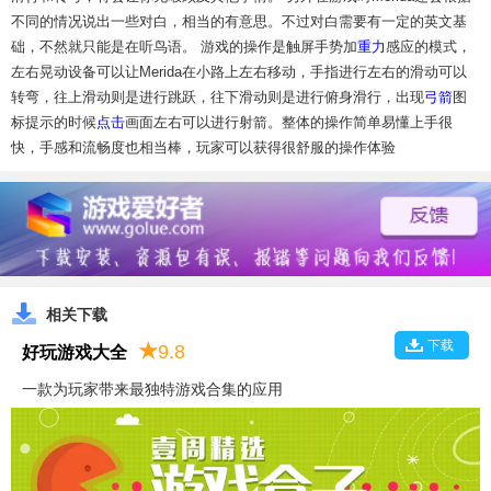
不同的情况说出一些对白，相当的有意思。不过对白需要有一定的英文基
础，不然就只能是在听鸟语。 游戏的操作是触屏手势加
重力
感应的模式，
左右晃动设备可以让Merida在小路上左右移动，手指进行左右的滑动可以
转弯，往上滑动则是进行跳跃，往下滑动则是进行俯身滑行，出现
弓箭
图
标提示的时候
点击
画面左右可以进行射箭。整体的操作简单易懂上手很
快，手感和流畅度也相当棒，玩家可以获得很舒服的操作体验
相关下载
下载
★
9.8
好玩游戏大全
一款为玩家带来最独特游戏合集的应用