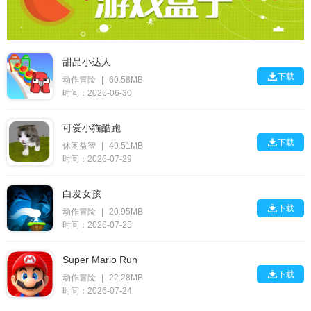
甜品小达人

下载
动作冒险
|
60.58MB
时间：2026-06-30
可爱小猫酷跑

下载
休闲益智
|
49.51MB
时间：2026-07-29
白发女孩

下载
动作冒险
|
20.95MB
时间：2026-07-25
Super Mario Run

下载
动作冒险
|
22.28MB
时间：2026-07-24