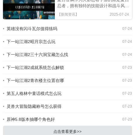
忍者，拥有独特的技能设计和战斗风
格，本文将从技能解析、连招技巧及竞
【新闻资讯】
2025-07-24
技场表现全面评估，助你判断是否值得
招募!《火影忍者手游》夏日香燐介绍
英雄没有闪斗瓦尔值得练吗
07-24
基础攻击方面，夏日香燐的普攻为五段
连击。前两段以锁链的上撩与横扫为
下一站江湖2昭月宗怎么玩
主，具备良好的起手能力，第三段下劈
07-24
则能进一步造成对方浮空，接下来的两
段持续输出中，锁链从地面穿出进行终
下一站江湖2三十六洞宝藏怎么找
07-24
结打击，具有较强的视觉表现与实际命
中效果。需要注意的是，最后一段
下一站江湖2成就系统怎么解锁
07-23
下一站江湖2青衣楼主位置在哪
07-23
第五人格林中童话模式怎么玩
07-23
灵兽大冒险隐藏称号怎么获得
07-23
原神5.8版本抽哪个角色好
07-23
点击查看更多>>