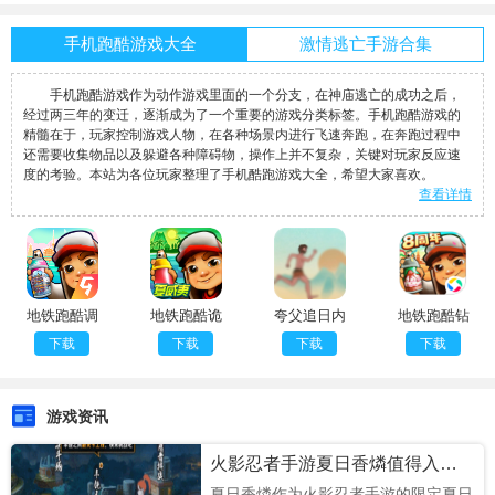
手机跑酷游戏大全
激情逃亡手游合集
手机跑酷游戏作为动作游戏里面的一个分支，在神庙逃亡的成功之后，
经过两三年的变迁，逐渐成为了一个重要的游戏分类标签。手机跑酷游戏的
精髓在于，玩家控制游戏人物，在各种场景内进行飞速奔跑，在奔跑过程中
还需要收集物品以及躲避各种障碍物，操作上并不复杂，关键对玩家反应速
度的考验。本站为各位玩家整理了手机酷跑游戏大全，希望大家喜欢。
查看详情
地铁跑酷调
地铁跑酷诡
夸父追日内
地铁跑酷钻
速版
异版本
置菜单
石版
下载
下载
下载
下载
游戏资讯
火影忍者手游夏日香燐值得入手吗
夏日香燐作为火影忍者手游的限定夏日