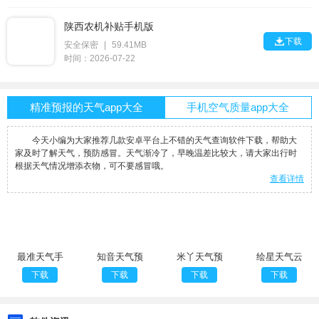
陕西农机补贴手机版

下载
安全保密
|
59.41MB
时间：2026-07-22
精准预报的天气app大全
手机空气质量app大全
今天小编为大家推荐几款安卓平台上不错的天气查询软件下载，帮助大
家及时了解天气，预防感冒。天气渐冷了，早晚温差比较大，请大家出行时
根据天气情况增添衣物，可不要感冒哦。
查看详情
最准天气手
知音天气预
米丫天气预
绘星天气云
机版
报免费版
报最新版
最新版本
下载
下载
下载
下载