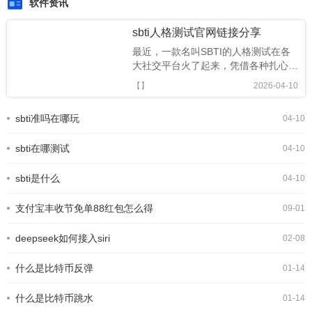
软件资讯
sbti人格测试官网链接分享
最近，一款名叫SBTI的人格测试在各
大社交平台火了起来，凭借各种扎心又
搞笑的精神状态标签，迅速成为年轻人
【】
2026-04-10
的新型社交暗号。很多人跟风玩梗，却
还不知道SBTI 在哪测、正版链接是什
sbti准吗在哪玩
04-10
么。今天就为大家整理出 SBTI 在线测
试官方网址，以及完整的测试攻略，轻
sbti在哪测试
松一键测出你的专属人格。SBTI人格
04-10
测试界面一、SBTI 官方测试链接
(2026 最新正版)SBTI 全称Silly Big
sbti是什么
04-10
Personality
支付宝丰收节免单88红包怎么得
09-01
deepseek如何接入siri
02-08
什么是比特币反弹
01-14
什么是比特币跳水
01-14