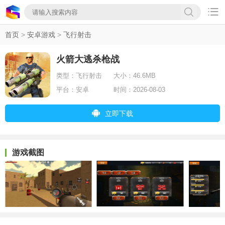

首页
>
安卓游戏
>
飞行射击
火箭大逃杀枪战
类型：
飞行射击
大小：
46.6MB
平台：
安卓
时间：
2026-08-03
立即下载
游戏截图