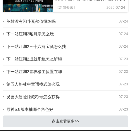
格，本文将从技能解析、连招技巧及竞
【新闻资讯】
2025-07-24
技场表现全面评估，助你判断是否值得
招募!《火影忍者手游》夏日香燐介绍
英雄没有闪斗瓦尔值得练吗
07-24
基础攻击方面，夏日香燐的普攻为五段
连击。前两段以锁链的上撩与横扫为
下一站江湖2昭月宗怎么玩
主，具备良好的起手能力，第三段下劈
07-24
则能进一步造成对方浮空，接下来的两
段持续输出中，锁链从地面穿出进行终
下一站江湖2三十六洞宝藏怎么找
07-24
结打击，具有较强的视觉表现与实际命
中效果。需要注意的是，最后一段
下一站江湖2成就系统怎么解锁
07-23
下一站江湖2青衣楼主位置在哪
07-23
第五人格林中童话模式怎么玩
07-23
灵兽大冒险隐藏称号怎么获得
07-23
原神5.8版本抽哪个角色好
07-23
点击查看更多>>