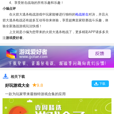
4、享受射击战场的所有乐趣和乐趣！
小编点评
在火箭大逃杀枪战游戏中玩家能够进行独特的
枪战射击
对决，并且火
箭大逃杀枪战还有超多互动等你来体验，享受超爽皇家联赛战斗乐趣，体
验全新激战游戏玩法快感！
上文就是小编为您带来的火箭大逃杀枪战了，更多精彩APP请多多关
注
游戏爱好者
。
相关下载
下载
★
9.8
好玩游戏大全
一款为玩家带来最独特游戏合集的应用