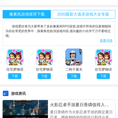
像素风游戏推荐下载
2020最新大逃杀游戏大全专题
​游戏爱好者为大家带来了多款像素风RPG游戏,游戏中所有的玩家都能快
乐的在享受的世界中，探索角色扮演游戏内容,感兴趣的小伙伴千万不要错过
哦。
查看详情
住宅梦物语
住宅梦物语
二狗子屠夫
住宅梦物语
完整版
完结版
躲猫猫
官方版
下载
下载
下载
下载
游戏资讯
火影忍者手游夏日香燐值得入手吗
夏日香燐作为火影忍者手游的限定夏日
忍者，拥有独特的技能设计和战斗风