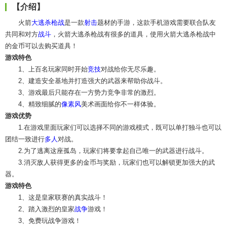
【介绍】
火箭
大逃杀
枪战
是一款
射击
题材的手游，这款手机游戏需要联合队友
共同和对方
战斗
，火箭大逃杀枪战有很多的道具，使用火箭大逃杀枪战中
的金币可以去购买道具！
游戏特色
1、上百名玩家同时开始
竞技
对战给你无尽乐趣。
2、建造安全基地并打造强大的武器来帮助你战斗。
3、游戏最后只能存在一方势力竞争非常的激烈。
4、精致细腻的
像素风
美术画面给你不一样体验。
游戏优势
1.在游戏里面玩家们可以选择不同的游戏模式，既可以单打独斗也可以
团结一致进行
多人
对战。
2.为了逃离这座孤岛，玩家们将要拿起自己唯一的武器进行战斗。
3.消灭敌人获得更多的金币与奖励，玩家们也可以解锁更加强大的武
器。
游戏特色
1、这是皇家联赛的真实战斗！
2、踏入激烈的皇家
战争
游戏！
3、免费玩战争游戏！