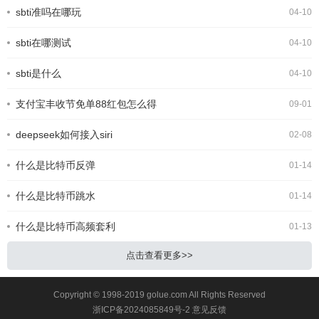
还不知道SBTI 在哪测、正版链接是什
sbti准吗在哪玩
04-10
么。今天就为大家整理出 SBTI 在线测
试官方网址，以及完整的测试攻略，轻
sbti在哪测试
松一键测出你的专属人格。SBTI人格
04-10
测试界面一、SBTI 官方测试链接
(2026 最新正版)SBTI 全称Silly Big
sbti是什么
04-10
Personality
支付宝丰收节免单88红包怎么得
09-01
deepseek如何接入siri
02-08
什么是比特币反弹
01-14
什么是比特币跳水
01-14
什么是比特币高频套利
01-13
点击查看更多>>
Copyright © 1998-2019 golue.com All Rights Reserved
浙ICP备2024085849号-2
意见反馈