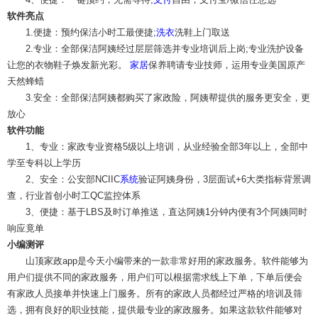
软件亮点
1.便捷：预约保洁小时工最便捷;
洗衣
洗鞋上门取送
2.专业：全部保洁阿姨经过层层筛选并专业培训后上岗;专业洗护设备
让您的衣物鞋子焕发新光彩。
家居
保养聘请专业技师，运用专业美国原产
天然蜂蜡
3.安全：全部保洁阿姨都购买了家政险，阿姨帮提供的服务更安全，更
放心
软件功能
1、专业：家政专业资格5级以上培训，从业经验全部3年以上，全部中
学至专科以上学历
2、安全：公安部NCIIC
系统
验证阿姨身份，3层面试+6大类指标背景调
查，行业首创小时工QC监控体系
3、便捷：基于LBS及时订单推送，直达阿姨1分钟内便有3个阿姨同时
响应竟单
小编测评
山顶家政app是今天小编带来的一款非常好用的家政服务。软件能够为
用户们提供不同的家政服务，用户们可以根据需求线上下单，下单后便会
有家政人员接单并快速上门服务。所有的家政人员都经过严格的培训及筛
选，拥有良好的职业技能，提供最专业的家政服务。如果这款软件能够对