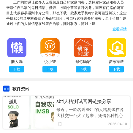
工作的忙碌让很多人无暇顾及自己的家庭内务，选择雇佣家政服务人员
来帮忙自己家的每日清洁、做饭、照顾小孩等多种内务，而没有门路的吗盲
目去找很容易碰到中介公司，那么下载一款家政手机app就可轻送解决；这些
手机app的菜单栏都做了明确的划分，可自行选择需要的服务，至于价格可以
通过上面的人员信息在线亲自洽谈，随时联系，随时上班。
查看详情
懒人洗
悦小智
帮你顾家
爱家家政
下载
下载
下载
下载
软件资讯
sbti人格测试官网链接分享
最近，一款名叫SBTI的人格测试在各
大社交平台火了起来，凭借各种扎心又
搞笑的精神状态标签，迅速成为年轻人
【】
2026-04-10
的新型社交暗号。很多人跟风玩梗，却