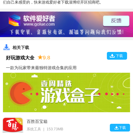
们自己来感受的，快来游戏爱好者下载淄博经开区招商吧。
相关下载
下载
★
9.8
好玩游戏大全
一款为玩家带来最独特游戏合集的应用
百胜百宝箱

下载
系统工具
|
153.73MB