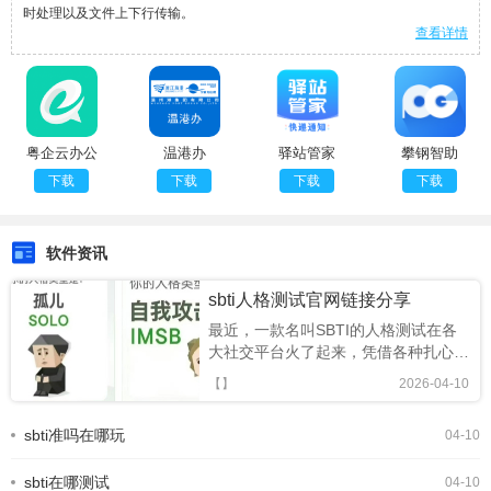
时处理以及文件上下行传输。
查看详情
粤企云办公
温港办
驿站管家
攀钢智助
下载
下载
下载
下载
软件资讯
sbti人格测试官网链接分享
最近，一款名叫SBTI的人格测试在各
大社交平台火了起来，凭借各种扎心又
搞笑的精神状态标签，迅速成为年轻人
【】
2026-04-10
的新型社交暗号。很多人跟风玩梗，却
还不知道SBTI 在哪测、正版链接是什
sbti准吗在哪玩
04-10
么。今天就为大家整理出 SBTI 在线测
试官方网址，以及完整的测试攻略，轻
sbti在哪测试
松一键测出你的专属人格。SBTI人格
04-10