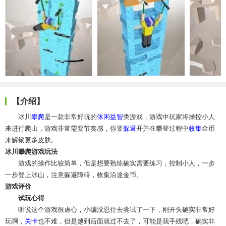
【介绍】
冰川
攀爬
是一款非常好玩的
休闲益智
类游戏，游戏中玩家将操控小人
来进行爬山，游戏非常需要节奏感，你要
躲避
开并在攀登过程中
收集
金币
来解锁更多皮肤。
冰川攀爬游戏玩法
游戏的操作比较简单，但是想要熟练确实需要练习，控制小人，一步
一步登上冰山，注意躲避障碍，收集沿途金币。
游戏评价
试玩心得
听说这个游戏很虐心，小编没忍住去尝试了一下，刚开头确实非常好
玩啊，
关卡
也不难，但是越到后面就过不去了，可能是我手残吧，确实非