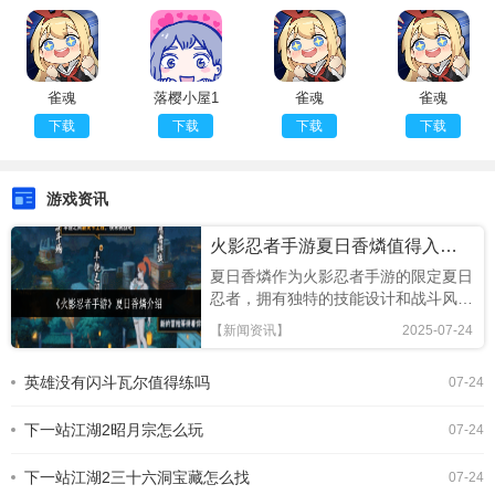
雀魂
落樱小屋1
雀魂
雀魂
majsoul汉
无限心动值
majsoul网
majsoul官
下载
下载
下载
下载
化版
花
页登陆
方手游下载
游戏资讯
火影忍者手游夏日香燐值得入手吗
夏日香燐作为火影忍者手游的限定夏日
忍者，拥有独特的技能设计和战斗风
格，本文将从技能解析、连招技巧及竞
【新闻资讯】
2025-07-24
技场表现全面评估，助你判断是否值得
招募!《火影忍者手游》夏日香燐介绍
英雄没有闪斗瓦尔值得练吗
07-24
基础攻击方面，夏日香燐的普攻为五段
连击。前两段以锁链的上撩与横扫为
下一站江湖2昭月宗怎么玩
主，具备良好的起手能力，第三段下劈
07-24
则能进一步造成对方浮空，接下来的两
段持续输出中，锁链从地面穿出进行终
下一站江湖2三十六洞宝藏怎么找
07-24