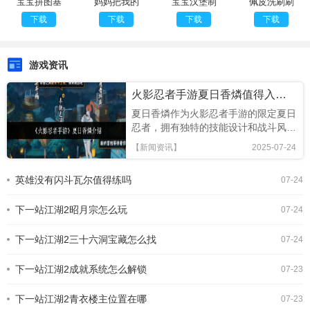
宝宝拼图基
妈妈把我的
宝宝汉堡制
佩皮洗刷刷
本认知
手机藏起来
作
2
下载
下载
下载
下载
了
游戏资讯
火影忍者手游夏日香燐值得入手吗
夏日香燐作为火影忍者手游的限定夏日
忍者，拥有独特的技能设计和战斗风
格，本文将从技能解析、连招技巧及竞
【新闻资讯】
2025-07-24
技场表现全面评估，助你判断是否值得
招募!《火影忍者手游》夏日香燐介绍
英雄没有闪斗瓦尔值得练吗
07-24
基础攻击方面，夏日香燐的普攻为五段
连击。前两段以锁链的上撩与横扫为
下一站江湖2昭月宗怎么玩
主，具备良好的起手能力，第三段下劈
07-24
则能进一步造成对方浮空，接下来的两
段持续输出中，锁链从地面穿出进行终
下一站江湖2三十六洞宝藏怎么找
07-24
结打击，具有较强的视觉表现与实际命
中效果。需要注意的是，最后一段
下一站江湖2成就系统怎么解锁
07-23
下一站江湖2青衣楼主位置在哪
07-23