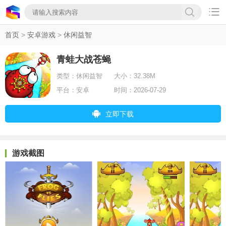

首页
>
安卓游戏
>
休闲益智
青蛙大战苍蝇
类型：
休闲益智
大小：
32.38M
平台：
安卓
时间：
2026-07-29
立即下载
游戏截图