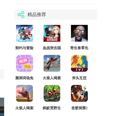
精品推荐
契约与冒险
血战突击国
寄生兽零先
英雄传说精
际服存档版
行服
简版
脑洞词场免
火柴人绳索
斧头互怼
广告版
英雄
v1.0
火柴人绳索
蚂蚁荒野生
贪婪洞窟2
英雄2汉化
存模拟