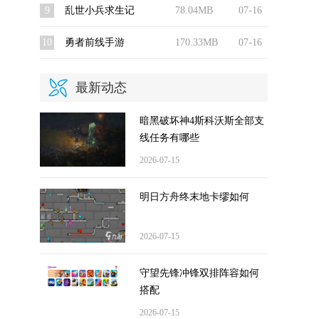
9
乱世小兵求生记
78.04MB
07-16
10
勇者前线手游
170.33MB
07-16
最新动态
暗黑破坏神4斯科沃斯全部支
线任务有哪些
2026-07-15
明日方舟终末地卡缪如何
2026-07-15
守望先锋冲锋双排阵容如何
搭配
2026-07-15