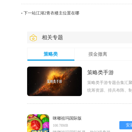
下一站江湖2青衣楼主位置在哪
相关专题
策略类
摸金撤离
策略类手游
策略类手游专题合集汇
统筹资源、排兵布阵、
应对各种挑战，如三国志
战斗与
咪嘟祖玛国际版
安
100.78MB