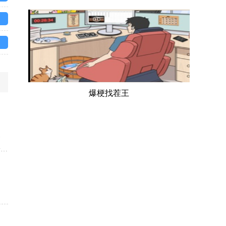
爆梗找茬王
、
击方
下
的