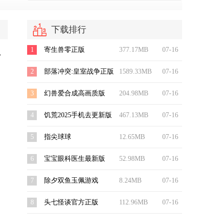
下载排行
1
寄生兽零正版
377.17MB
07-16
，
2
部落冲突:皇室战争正版
1589.33MB
07-16
3
幻兽爱合成高画质版
204.98MB
07-16
4
饥荒2025手机去更新版
467.13MB
07-16
5
指尖球球
12.65MB
07-16
6
宝宝眼科医生最新版
52.98MB
07-16
7
除夕双鱼玉佩游戏
8.24MB
07-16
8
头七怪谈官方正版
112.96MB
07-16