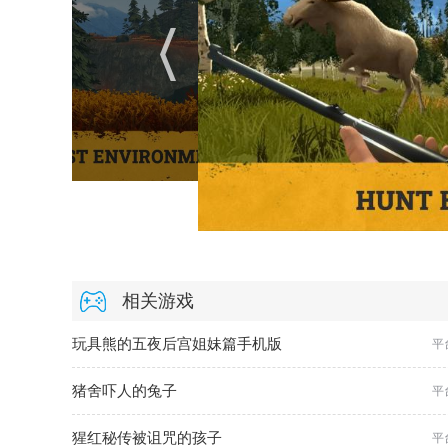
相关游戏
玩具熊的五夜后宫姐妹篇手机版
平
猪舍吓人的兔子
平
猩红秘传被诅咒的孩子
平