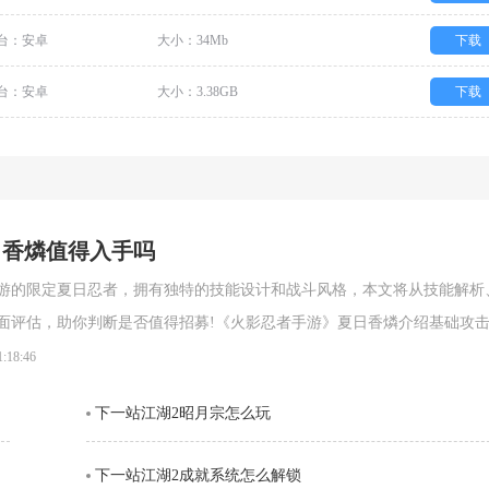
台：安卓
大小：34Mb
下载
台：安卓
大小：3.38GB
下载
日香燐值得入手吗
游的限定夏日忍者，拥有独特的技能设计和战斗风格，本文将从技能解析
面评估，助你判断是否值得招募!《火影忍者手游》夏日香燐介绍基础攻
段连击。前两段以锁链的上撩与横扫为主，具备良好的起手能力，第三段
1:18:46
空，接下来的两段持续输出中，锁链从地面穿出进行终结打击，具有较强
下一站江湖2昭月宗怎么玩
。需要注意的是，最后一段
下一站江湖2成就系统怎么解锁