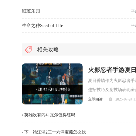
班班乐园
平
生命之种Seed of Life
平
相关攻略
火影忍者手游夏
夏日香燐作为火影忍者手
连招技巧及竞技场表现全
面，夏日香燐的普攻为五
立即阅读
2025-07-24 1
劈则能进一步造成对方浮
英雄没有闪斗瓦尔值得练吗
视觉表现与实际命中效果
下一站江湖2三十六洞宝藏怎么找