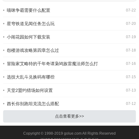
键，不少玩家刷了数十小时都没出核心
喵咪争霸需要什么配置
07-22
件，这里整理了最新的专属暗金掉落
表，帮大家精准刷装少走弯路。s14圣
星穹铁道见闻任务怎么玩
骑士核心暗金基础掉落
07-20
小闹花园如何下载安装
07-19
怨楼游戏攻略第四章怎么过
07-18
冒险家艾略特的千年奇谭枭鸠族雷魔法师怎么打
07-16
选技大乱斗兑换码有哪些
07-15
天堂2盟约猎场如何设置
07-13
酋长你别跑坦克流怎么搭配
07-12
点击查看更多>>
Copyright © 1998-2019 golue.com All Rights Reserved