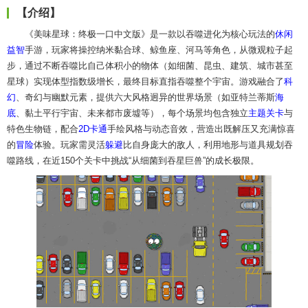
【介绍】
《美味星球：终极一口中文版》是一款以吞噬进化为核心玩法的
休闲
益智
手游，玩家将操控纳米黏合球、鲸鱼座、河马等角色，从微观粒子起
步，通过不断吞噬比自己体积小的物体（如细菌、昆虫、建筑、城市甚至
星球）实现体型指数级增长，最终目标直指吞噬整个宇宙。游戏融合了
科
幻
、奇幻与幽默元素，提供六大风格迥异的世界场景（如亚特兰蒂斯
海
底
、黏土平行宇宙、未来都市废墟等），每个场景均包含独立
主题
关卡
与
特色生物链，配合
2D
卡通
手绘风格与动态音效，营造出既解压又充满惊喜
的
冒险
体验。玩家需灵活
躲避
比自身庞大的敌人，利用地形与道具规划吞
噬路线，在近150个关卡中挑战“从细菌到吞星巨兽”的成长极限。