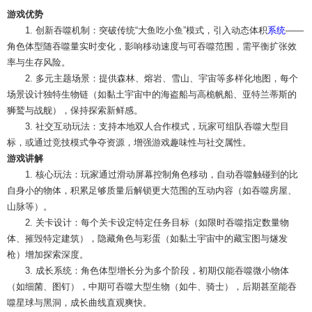
游戏优势
1. 创新吞噬机制：突破传统“大鱼吃小鱼”模式，引入动态体积
系统
——
角色体型随吞噬量实时变化，影响移动速度与可吞噬范围，需平衡扩张效
率与生存风险。
2. 多元主题场景：提供森林、熔岩、雪山、宇宙等多样化地图，每个
场景设计独特生物链（如黏土宇宙中的海盗船与高桅帆船、亚特兰蒂斯的
狮鹫与战舰），保持探索新鲜感。
3. 社交互动玩法：支持本地双人合作模式，玩家可组队吞噬大型目
标，或通过竞技模式争夺资源，增强游戏趣味性与社交属性。
游戏讲解
1. 核心玩法：玩家通过滑动屏幕控制角色移动，自动吞噬触碰到的比
自身小的物体，积累足够质量后解锁更大范围的互动内容（如吞噬房屋、
山脉等）。
2. 关卡设计：每个关卡设定特定任务目标（如限时吞噬指定数量物
体、摧毁特定建筑），隐藏角色与彩蛋（如黏土宇宙中的藏宝图与燧发
枪）增加探索深度。
3. 成长系统：角色体型增长分为多个阶段，初期仅能吞噬微小物体
（如细菌、图钉），中期可吞噬大型生物（如牛、骑士），后期甚至能吞
噬星球与黑洞，成长曲线直观爽快。