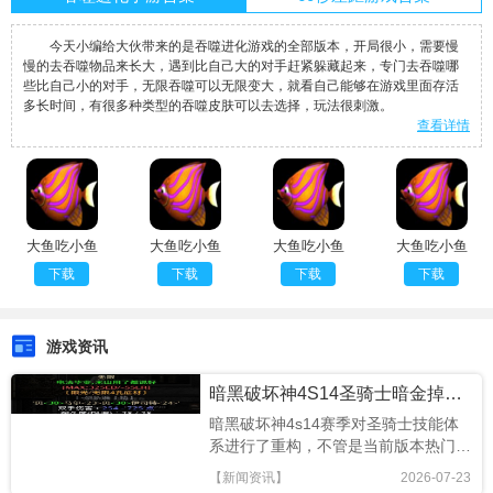
今天小编给大伙带来的是吞噬进化游戏的全部版本，开局很小，需要慢
慢的去吞噬物品来长大，遇到比自己大的对手赶紧躲藏起来，专门去吞噬哪
些比自己小的对手，无限吞噬可以无限变大，就看自己能够在游戏里面存活
多长时间，有很多种类型的吞噬皮肤可以去选择，玩法很刺激。
查看详情
大鱼吃小鱼
大鱼吃小鱼
大鱼吃小鱼
大鱼吃小鱼
M木糖M中
M木糖M付
M木糖M单
M木糖M正
下载
下载
下载
下载
文版
费版
机版
版
游戏资讯
暗黑破坏神4S14圣骑士暗金掉落表在哪看
暗黑破坏神4s14赛季对圣骑士技能体
系进行了重构，不管是当前版本热门的
牺牲盾击流还是清图效率拉满的光晕祝
【新闻资讯】
2026-07-23
福流，核心暗金装备都是成型毕业的关