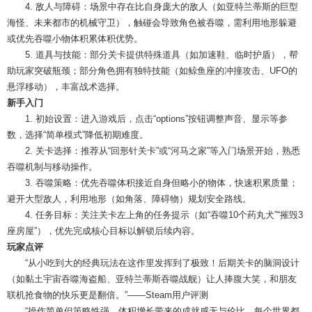
4. 敌人与障碍：场景中存在比自身庞大的敌人（如亚特兰蒂斯的巨型
海怪、未来都市的机械守卫），触碰会导致角色被吞噬，需利用地形躲避
或优先吞噬小物体积累体积优势。
5. 道具与技能：部分关卡提供特殊道具（如加速鞋、临时护盾），帮
助玩家突破瓶颈；部分角色拥有独特技能（如鲸鱼座的冲撞攻击、UFO的
悬浮移动），丰富战术选择。
新手入门
1. 初始设置：进入游戏后，点击“options”按钮调整声音、显示等参
数，选择“简单模式”降低初期难度。
2. 关卡选择：推荐从“回形针关卡”或“河马之家”等入门场景开始，熟悉
吞噬机制与移动操作。
3. 吞噬策略：优先吞噬体积接近自身但略小的物体，快速积累质量；
避开大型敌人，利用地形（如角落、障碍物）规划安全路线。
4. 任务目标：关注关卡左上角的任务提示（如“吞噬10个药丸犬”“摧毁3
座房屋”），优先完成核心目标以解锁后续内容。
玩家点评
“从小吃到大的经典玩法在这作里发挥到了极致！后期关卡的脑洞设计
（如黏土宇宙吞噬海盗船、亚特兰蒂斯吞噬战舰）让人捧腹大笑，和朋友
联机抢食物的快乐更是翻倍。”——Steam用户评测
“操作简单但策略性强，体积增长带来的成就感无与伦比。每个世界都