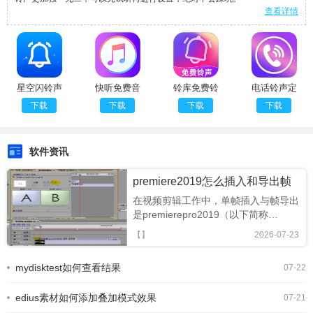
查看详情
星空闪铃声
快听免费音
铃库免费铃
电话铃声定
手机版
乐大全安卓
声自定义版
制版
下载
下载
下载
下载
正版
软件资讯
premiere2019怎么插入和导出帧
在视频剪辑工作中，单帧插入与帧导出
是premierepro2019（以下简称
pr2019）中非常高频的操作，无论是
【】
2026-07-23
提取画面做视频封面、制作定格停帧效
果还是导出静帧素材做设计，掌握适配
mydisktest如何查看结果
07-22
不同场景的操作方法，能有效提升剪辑
效率，下面从操作方法、场景适配、注
edius素材如何添加叠加模式效果
意事项多个
07-21