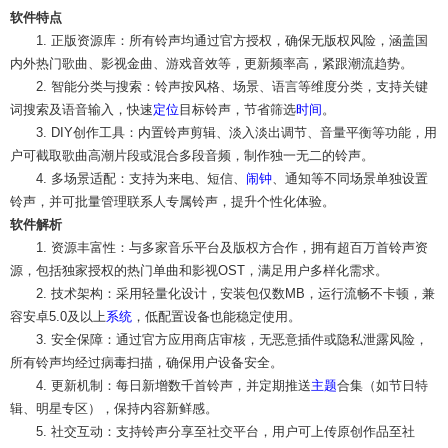
软件特点
1. 正版资源库：所有铃声均通过官方授权，确保无版权风险，涵盖国
内外热门歌曲、影视金曲、游戏音效等，更新频率高，紧跟潮流趋势。
2. 智能分类与搜索：铃声按风格、场景、语言等维度分类，支持关键
词搜索及语音输入，快速
定位
目标铃声，节省筛选
时间
。
3. DIY创作工具：内置铃声剪辑、淡入淡出调节、音量平衡等功能，用
户可截取歌曲高潮片段或混合多段音频，制作独一无二的铃声。
4. 多场景适配：支持为来电、短信、
闹钟
、通知等不同场景单独设置
铃声，并可批量管理联系人专属铃声，提升个性化体验。
软件解析
1. 资源丰富性：与多家音乐平台及版权方合作，拥有超百万首铃声资
源，包括独家授权的热门单曲和影视OST，满足用户多样化需求。
2. 技术架构：采用轻量化设计，安装包仅数MB，运行流畅不卡顿，兼
容安卓5.0及以上
系统
，低配置设备也能稳定使用。
3. 安全保障：通过官方应用商店审核，无恶意插件或隐私泄露风险，
所有铃声均经过病毒扫描，确保用户设备安全。
4. 更新机制：每日新增数千首铃声，并定期推送
主题
合集（如节日特
辑、明星专区），保持内容新鲜感。
5. 社交互动：支持铃声分享至社交平台，用户可上传原创作品至社