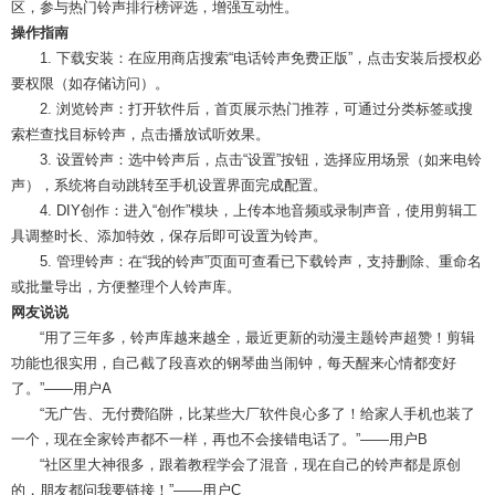
区，参与热门铃声排行榜评选，增强互动性。
操作指南
1. 下载安装：在应用商店搜索“电话铃声免费正版”，点击安装后授权必
要权限（如存储访问）。
2. 浏览铃声：打开软件后，首页展示热门推荐，可通过分类标签或搜
索栏查找目标铃声，点击播放试听效果。
3. 设置铃声：选中铃声后，点击“设置”按钮，选择应用场景（如来电铃
声），系统将自动跳转至手机设置界面完成配置。
4. DIY创作：进入“创作”模块，上传本地音频或录制声音，使用剪辑工
具调整时长、添加特效，保存后即可设置为铃声。
5. 管理铃声：在“我的铃声”页面可查看已下载铃声，支持删除、重命名
或批量导出，方便整理个人铃声库。
网友说说
“用了三年多，铃声库越来越全，最近更新的动漫主题铃声超赞！剪辑
功能也很实用，自己截了段喜欢的钢琴曲当闹钟，每天醒来心情都变好
了。”——用户A
“无广告、无付费陷阱，比某些大厂软件良心多了！给家人手机也装了
一个，现在全家铃声都不一样，再也不会接错电话了。”——用户B
“社区里大神很多，跟着教程学会了混音，现在自己的铃声都是原创
的，朋友都问我要链接！”——用户C