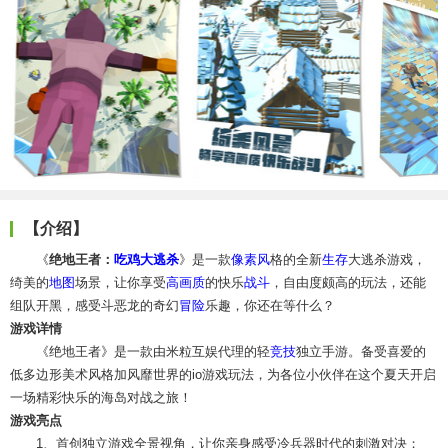
【介绍】
《
绝地王者：
吃鸡
大逃杀
》是一款
像素风
格的全新
生存
大逃杀游戏，
绮美的
地图
场景，让你享受
高画质
的快乐
战斗
，自由度颇高的玩法，还能
组队开黑，感受斗恶龙的奇幻
冒险
乐趣，你还在等什么？
游戏详情
《绝地王者》是一款由米粒互娱代理的轻
竞技
独立手游。备受喜爱的
低多边形美术风格加风靡世界的io游戏玩法，为各位小伙伴在这个夏天开启
一场精彩快乐的海岛对战之旅！
游戏亮点
1、首创独立游戏全景视角，让你亲身感受冷兵器时代的刺激对决；