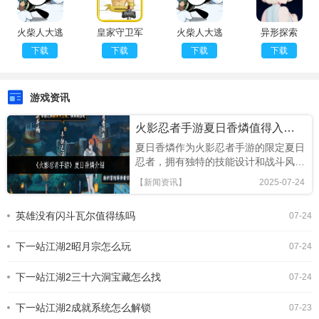
火柴人大逃
皇家守卫军
火柴人大逃
异形探索
亡3手机版
3起源
亡安卓版
v1.13安卓
下载
下载
下载
下载
汉化
游戏资讯
火影忍者手游夏日香燐值得入手吗
夏日香燐作为火影忍者手游的限定夏日
忍者，拥有独特的技能设计和战斗风
格，本文将从技能解析、连招技巧及竞
【新闻资讯】
2025-07-24
技场表现全面评估，助你判断是否值得
招募!《火影忍者手游》夏日香燐介绍
英雄没有闪斗瓦尔值得练吗
07-24
基础攻击方面，夏日香燐的普攻为五段
连击。前两段以锁链的上撩与横扫为
下一站江湖2昭月宗怎么玩
主，具备良好的起手能力，第三段下劈
07-24
则能进一步造成对方浮空，接下来的两
段持续输出中，锁链从地面穿出进行终
下一站江湖2三十六洞宝藏怎么找
07-24
结打击，具有较强的视觉表现与实际命
中效果。需要注意的是，最后一段
下一站江湖2成就系统怎么解锁
07-23