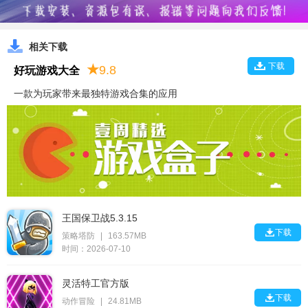
相关下载
下载
★
9.8
好玩游戏大全
一款为玩家带来最独特游戏合集的应用
王国保卫战5.3.15

下载
策略塔防
|
163.57MB
时间：2026-07-10
灵活特工官方版

下载
动作冒险
|
24.81MB