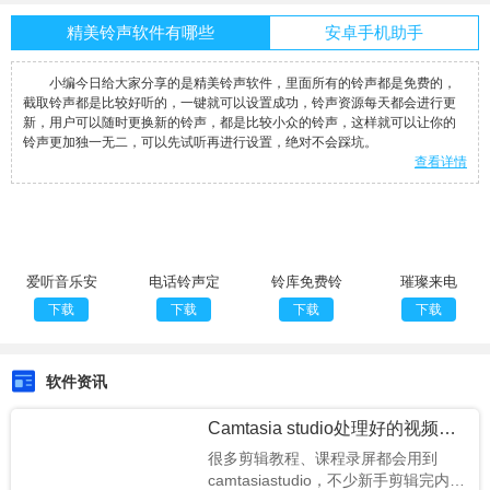
精美铃声软件有哪些
安卓手机助手
小编今日给大家分享的是精美铃声软件，里面所有的铃声都是免费的，
截取铃声都是比较好听的，一键就可以设置成功，铃声资源每天都会进行更
新，用户可以随时更换新的铃声，都是比较小众的铃声，这样就可以让你的
铃声更加独一无二，可以先试听再进行设置，绝对不会踩坑。
查看详情
爱听音乐安
电话铃声定
铃库免费铃
璀璨来电
卓正版
制版
声自定义版
下载
下载
下载
下载
软件资讯
Camtasia studio处理好的视频怎么渲染导出
很多剪辑教程、课程录屏都会用到
camtasiastudio，不少新手剪辑完内