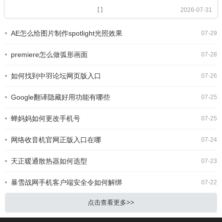
容，却在最后渲染导出这一步犯难：要
【】
2026-07-31
么导出文件体积过大，要么画质模糊，
甚至还会遇到导出失败的问题，今天就
AE怎么给图片制作spotlight光照效果
07-29
给大家整理清晰的操作步骤和实用技
巧，帮你一次导出合格的成品。第一
premiere怎么做弧形画面
步：导出前准备并打
07-28
如何找到中羽论坛网页版入口
07-26
Google翻译隐藏好用功能有哪些
07-25
蝉妈妈如何更改手机号
07-25
网络收音机官网正版入口在哪
07-24
天正暖通散热器如何选型
07-23
暴雪战网手机客户端安全令如何解绑
07-22
点击查看更多>>