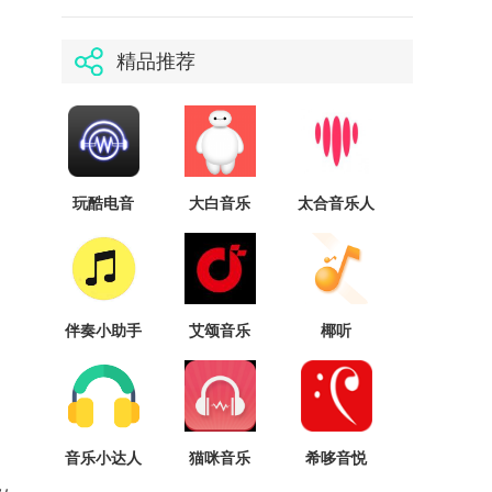
精品推荐
玩酷电音
大白音乐
太合音乐人
伴奏小助手
艾颂音乐
椰听
音乐小达人
猫咪音乐
希哆音悦