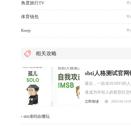
角度旅行TV
平
体育钱包
平
Keep
平
相关攻略
sbti人格测试官
最近，一款名叫SBTI
速成为年轻人的新型社交暗号。很多人
就为大家整理出 SBTI
立即阅读
2026-04-10 0
人格测试界面一、SBTI 官方测试
sbti准吗在哪玩