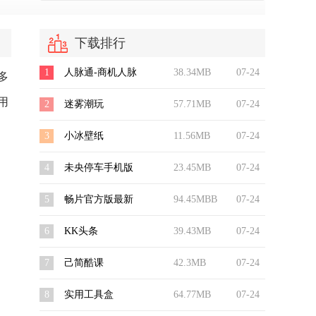
下载排行
1
人脉通-商机人脉
38.34MB
07-24
多
用
2
迷雾潮玩
57.71MB
07-24
3
小冰壁纸
11.56MB
07-24
4
未央停车手机版
23.45MB
07-24
5
畅片官方版最新
94.45MBB
07-24
6
KK头条
39.43MB
07-24
7
己简酷课
42.3MB
07-24
8
实用工具盒
64.77MB
07-24