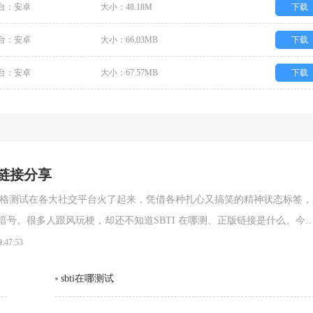
台：安卓
大小：48.18M
下载
台：安卓
大小：66.03MB
下载
台：安卓
大小：67.57MB
下载
网链接分享
的人格测试在各大社交平台火了起来，凭借各种扎心又搞笑的精神状态标签，
跟风玩梗，却还不知道SBTI 在哪测、正版链接是什么。今天
 在线测试官方网址，以及完整的测试攻略，轻松一键测出你的专属人格。SBT
9:47:53
链接(2026 最新正版)SBTI 全称Silly Big Personality
sbti在哪测试