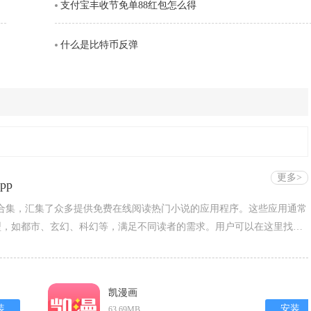
支付宝丰收节免单88红包怎么得
什么是比特币反弹
更多>
pp
题合集，汇集了众多提供免费在线阅读热门小说的应用程序。这些应用通常
型，如都市、玄幻、科幻等，满足不同读者的需求。用户可以在这里找到
流畅的阅读体验。许多应用还提供个性化推荐、夜间模式、字体调节等功
凯漫画
装
安装
63.69MB