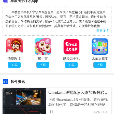
早教图书手机app
早教图书手机app软件专题合集，是为孩子早教精心打造的丰富资源库。
它集合了各类优质早教图书，涵盖认知、语言、艺术等多领域。通过生动有
趣的画面、简洁易懂的文字，以多样化形式呈现知识。孩子能随时通过手机
开启学习之旅，家长也可便捷陪伴。其具有互动性强、方便携带等优势
查看详情
悟空阅读
猴小吉
励步云手机
儿童启蒙学
ABC
版官网
英语
下载
下载
下载
下载
软件资讯
Camtasia9视频怎么添加折叠转场效果
很多用camtasia9制作微课、教程短视
频的创作者，都偏爱干净利落的转场效
果，其中折叠转场因模拟翻页折叠的自
【】
2026-07-31