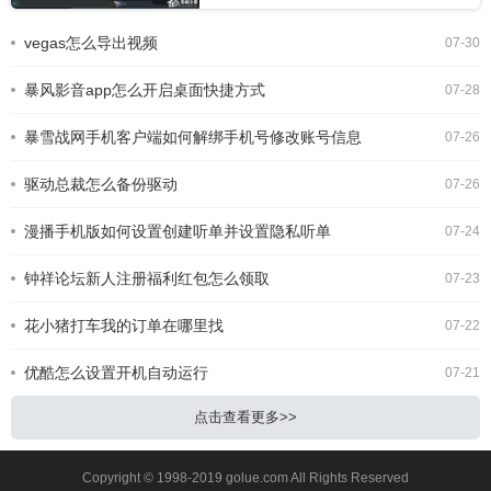
然质感，不抢夺内容焦点，成为很多人
的心头好，但不少新手刚接触软件时，
vegas怎么导出视频
07-30
常常找不到添加折叠转场的正确操作方
式，今天就给大家整理了清晰的步骤，
暴风影音app怎么开启桌面快捷方式
看完就能快速上
07-28
暴雪战网手机客户端如何解绑手机号修改账号信息
07-26
驱动总裁怎么备份驱动
07-26
漫播手机版如何设置创建听单并设置隐私听单
07-24
钟祥论坛新人注册福利红包怎么领取
07-23
花小猪打车我的订单在哪里找
07-22
优酷怎么设置开机自动运行
07-21
点击查看更多>>
Copyright © 1998-2019 golue.com All Rights Reserved