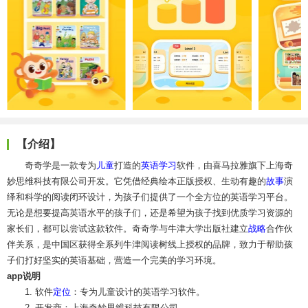
【介绍】
奇奇学是一款专为
儿童
打造的
英语学习
软件，由喜马拉雅旗下上海奇
妙思维科技有限公司开发。它凭借经典绘本正版授权、生动有趣的
故事
演
绎和科学的阅读闭环设计，为孩子们提供了一个全方位的英语学习平台。
无论是想要提高英语水平的孩子们，还是希望为孩子找到优质学习资源的
家长们，都可以尝试这款软件。奇奇学与牛津大学出版社建立
战略
合作伙
伴关系，是中国区获得全系列牛津阅读树线上授权的品牌，致力于帮助孩
子们打好坚实的英语基础，营造一个完美的学习环境。
app说明
1. 软件
定位
：专为儿童设计的英语学习软件。
2. 开发商：上海奇妙思维科技有限公司。