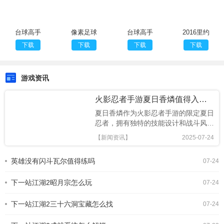
台球高手
像素足球
台球高手
2016里约
奥运会游戏
下载
下载
下载
下载
游戏资讯
火影忍者手游夏日香燐值得入手吗
夏日香燐作为火影忍者手游的限定夏日
忍者，拥有独特的技能设计和战斗风
格，本文将从技能解析、连招技巧及竞
【新闻资讯】
2025-07-24
技场表现全面评估，助你判断是否值得
招募!《火影忍者手游》夏日香燐介绍
英雄没有闪斗瓦尔值得练吗
07-24
基础攻击方面，夏日香燐的普攻为五段
连击。前两段以锁链的上撩与横扫为
下一站江湖2昭月宗怎么玩
主，具备良好的起手能力，第三段下劈
07-24
则能进一步造成对方浮空，接下来的两
段持续输出中，锁链从地面穿出进行终
下一站江湖2三十六洞宝藏怎么找
07-24
结打击，具有较强的视觉表现与实际命
中效果。需要注意的是，最后一段