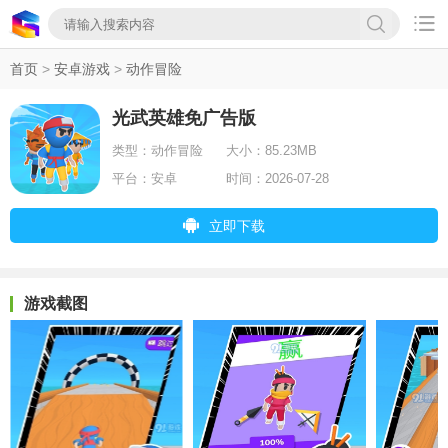

首页
>
安卓游戏
>
动作冒险
光武英雄免广告版
类型：
动作冒险
大小：
85.23MB
平台：
安卓
时间：
2026-07-28
立即下载
游戏截图