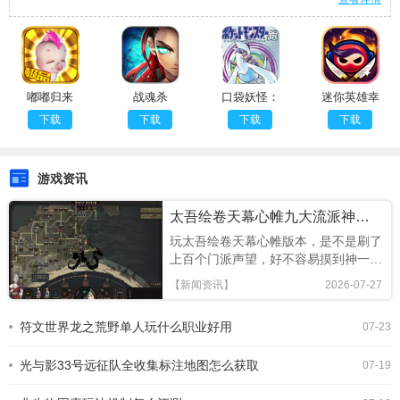
嘟嘟归来
战魂杀
口袋妖怪：
迷你英雄幸
银（悟饭）
存者
下载
下载
下载
下载
v0.2.8.3
游戏资讯
太吾绘卷天幕心帷九大流派神一品功法有哪些
玩太吾绘卷天幕心帷版本，是不是刷了
上百个门派声望，好不容易摸到神一品
功法，却因为选错招式，打个高阶npc
【新闻资讯】
2026-07-27
都被按在地上摩擦？别慌，本篇整理了
九大流派神一品功法的最优招式搭配，
符文世界龙之荒野单人玩什么职业好用
07-23
亲测极难难度乱杀，新手直接抄作业就
行。混元系三派：百花武当元山核心搭
光与影33号远征队全收集标注地图怎么获取
配百花谷神一品掌法姹
07-19