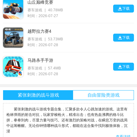
山丘巅峰竞赛

下载
赛车游戏
|
40.78MB
时间：2026-07-27
越野拉力赛4

下载
赛车游戏
|
53.73MB
时间：2026-07-28
马路杀手手游

下载
赛车游戏
|
57.4MB
时间：2026-07-28
紧张刺激的战斗游戏
自由冒险类游戏
紧张刺激的战斗游戏专题合集，汇聚多款令人心跳加速的游戏。这里有
枪林弹雨的射击对抗，玩家穿梭枪火，精准出击；也有热血沸腾的格斗比
拼，拳拳到肉，尽显力量与技巧。还有激烈的策略对战，在瞬息万变的战局
中运筹帷幄。无论你钟情哪种战斗形式，都能在这合集中找到极致体验，沉
浸
查看详情