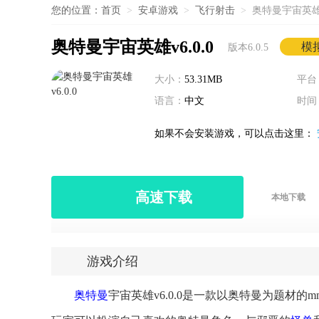
您的位置：
首页
>
安卓游戏
>
飞行射击
>
奥特曼宇宙英雄v6
奥特曼宇宙英雄v6.0.0
模
版本6.0.5
大小：
53.31MB
平台
语言：
中文
时间
如果不会安装游戏，可以点击这里：
高速下载
本地下载
游戏介绍
奥特曼
宇宙英雄v6.0.0是一款以奥特曼为题材的m