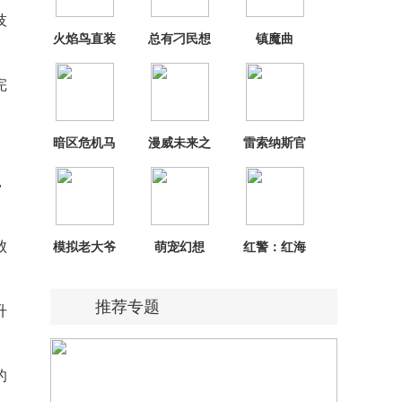
技
火焰鸟直装
总有刁民想
镇魔曲
稳定版精简
害朕
版
完
暗区危机马
漫威未来之
雷索纳斯官
桶人
战手机国际
网下载
版
，
败
模拟老大爷
萌宠幻想
红警：红海
中文版
行动
推荐专题
升
的