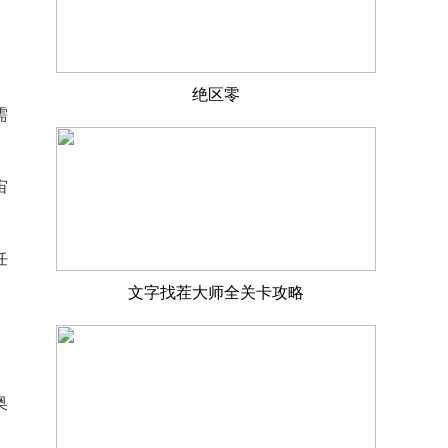
绝区零
需
宙
任
文字找茬大师全关卡攻略
，
奥