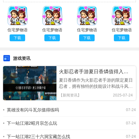
住宅梦物语
住宅梦物语
住宅梦物语
住宅梦物语
汉化版
官方版
最新版
完结版
下载
下载
下载
下载
游戏资讯
火影忍者手游夏日香燐值得入手吗
夏日香燐作为火影忍者手游的限定夏日
忍者，拥有独特的技能设计和战斗风
格，本文将从技能解析、连招技巧及竞
【新闻资讯】
2025-07-24
技场表现全面评估，助你判断是否值得
招募!《火影忍者手游》夏日香燐介绍
英雄没有闪斗瓦尔值得练吗
07-24
基础攻击方面，夏日香燐的普攻为五段
连击。前两段以锁链的上撩与横扫为
下一站江湖2昭月宗怎么玩
主，具备良好的起手能力，第三段下劈
07-24
则能进一步造成对方浮空，接下来的两
段持续输出中，锁链从地面穿出进行终
下一站江湖2三十六洞宝藏怎么找
07-24