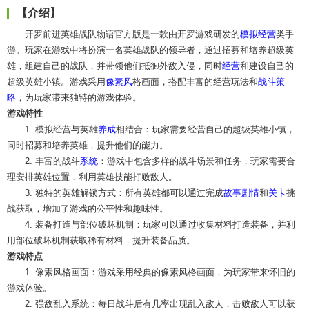
【介绍】
开罗前进英雄战队物语官方版是一款由开罗游戏研发的
模拟经营
类手
游。玩家在游戏中将扮演一名英雄战队的领导者，通过招募和培养超级英
雄，组建自己的战队，并带领他们抵御外敌入侵，同时
经营
和建设自己的
超级英雄小镇。游戏采用
像素风
格画面，搭配丰富的经营玩法和
战斗
策
略
，为玩家带来独特的游戏体验。
游戏特性
1. 模拟经营与英雄
养成
相结合：玩家需要经营自己的超级英雄小镇，
同时招募和培养英雄，提升他们的能力。
2. 丰富的战斗
系统
：游戏中包含多样的战斗场景和任务，玩家需要合
理安排英雄位置，利用英雄技能打败敌人。
3. 独特的英雄解锁方式：所有英雄都可以通过完成
故事
剧情
和
关卡
挑
战获取，增加了游戏的公平性和趣味性。
4. 装备打造与部位破坏机制：玩家可以通过收集材料打造装备，并利
用部位破坏机制获取稀有材料，提升装备品质。
游戏特点
1. 像素风格画面：游戏采用经典的像素风格画面，为玩家带来怀旧的
游戏体验。
2. 强敌乱入系统：每日战斗后有几率出现乱入敌人，击败敌人可以获