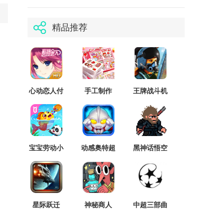
精品推荐
心动恋人付
手工制作
王牌战斗机
费版
DIY正版
空战
宝宝劳动小
动感奥特超
黑神话悟空
能手最新版
人无限体力
抢先版
星际跃迁
神秘商人
中超三部曲