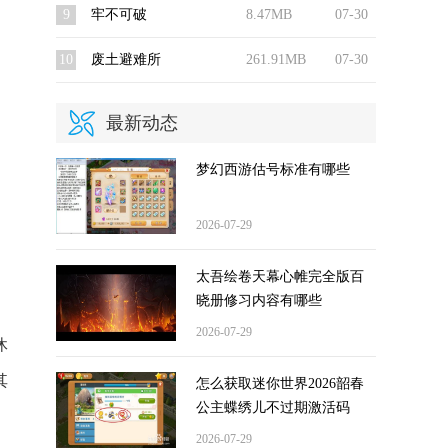
9
牢不可破
8.47MB
07-30
10
废土避难所
261.91MB
07-30
最新动态
梦幻西游估号标准有哪些
2026-07-29
太吾绘卷天幕心帷完全版百
晓册修习内容有哪些
2026-07-29
休
其
怎么获取迷你世界2026韶春
公主蝶绣儿不过期激活码
2026-07-29