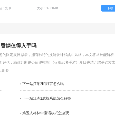
台：安卓
大小：39.71MB
下载
日香燐值得入手吗
游的限定夏日忍者，拥有独特的技能设计和战斗风格，本文将从技能解析
面评估，助你判断是否值得招募!《火影忍者手游》夏日香燐介绍基础攻
段连击。前两段以锁链的上撩与横扫为主，具备良好的起手能力，第三段
1:18:46
空，接下来的两段持续输出中，锁链从地面穿出进行终结打击，具有较强
下一站江湖2昭月宗怎么玩
。需要注意的是，最后一段
下一站江湖2成就系统怎么解锁
第五人格林中童话模式怎么玩