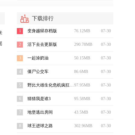
下载排行
1
变身越狱存档版
76.12MB
07-30
来
摇
2
活下去去更新版
290.78MB
07-30
3
一起涂奶油
50.15MB
07-30
4
僵尸公交车
86.6MB
07-30
5
野比大雄生化危机疯狂的宿命
97.95MB
07-30
6
猜猜我是谁3
95.58MB
07-30
7
地堡逃出房间
43.5MB
07-30
8
球王进球之路
302.96MB
07-30