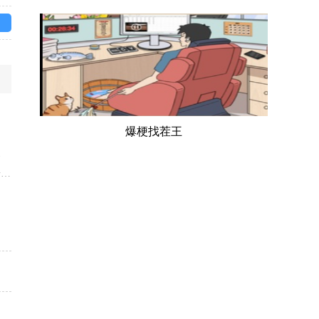
爆梗找茬王
、
击方
下
的