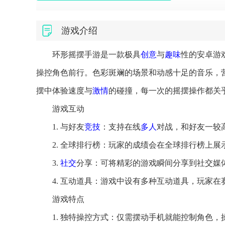
游戏介绍
环形摇摆手游是一款极具
创意
与
趣味
性的安卓游
操控角色前行。色彩斑斓的场景和动感十足的音乐，
摆中体验速度与
激情
的碰撞，每一次的摇摆操作都关
游戏互动
1. 与好友
竞技
：支持在线
多人
对战，和好友一较
2. 全球排行榜：玩家的成绩会在全球排行榜上
3.
社交
分享：可将精彩的游戏瞬间分享到社交媒
4. 互动道具：游戏中设有多种互动道具，玩家
游戏特点
1. 独特操控方式：仅需摆动手机就能控制角色