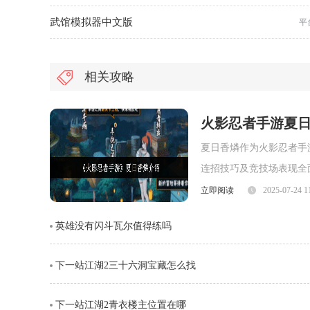
武馆模拟器中文版
平
相关攻略
火影忍者手游夏
夏日香燐作为火影忍者手
连招技巧及竞技场表现全
面，夏日香燐的普攻为五
立即阅读
2025-07-24 1
劈则能进一步造成对方浮
英雄没有闪斗瓦尔值得练吗
视觉表现与实际命中效果
下一站江湖2三十六洞宝藏怎么找
下一站江湖2青衣楼主位置在哪