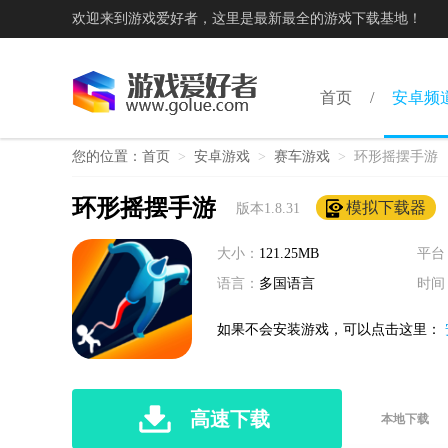
欢迎来到游戏爱好者，这里是最新最全的游戏下载基地！
首页
安卓频
您的位置：
首页
>
安卓游戏
>
赛车游戏
>
环形摇摆手游
环形摇摆手游
模拟下载器
版本1.8.31
大小：
121.25MB
平台
语言：
多国语言
时间
如果不会安装游戏，可以点击这里：
高速下载
本地下载