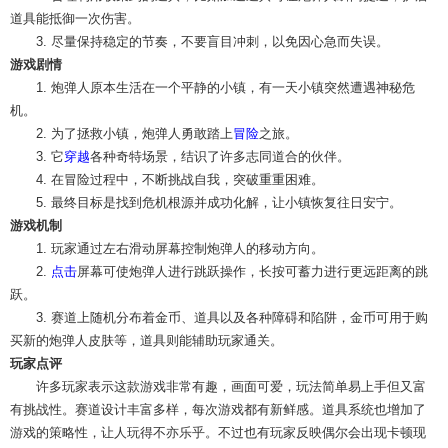
道具能抵御一次伤害。
3. 尽量保持稳定的节奏，不要盲目冲刺，以免因心急而失误。
游戏剧情
1. 炮弹人原本生活在一个平静的小镇，有一天小镇突然遭遇神秘危
机。
2. 为了拯救小镇，炮弹人勇敢踏上
冒险
之旅。
3. 它
穿越
各种奇特场景，结识了许多志同道合的伙伴。
4. 在冒险过程中，不断挑战自我，突破重重困难。
5. 最终目标是找到危机根源并成功化解，让小镇恢复往日安宁。
游戏机制
1. 玩家通过左右滑动屏幕控制炮弹人的移动方向。
2.
点击
屏幕可使炮弹人进行跳跃操作，长按可蓄力进行更远距离的跳
跃。
3. 赛道上随机分布着金币、道具以及各种障碍和陷阱，金币可用于购
买新的炮弹人皮肤等，道具则能辅助玩家通关。
玩家点评
许多玩家表示这款游戏非常有趣，画面可爱，玩法简单易上手但又富
有挑战性。赛道设计丰富多样，每次游戏都有新鲜感。道具系统也增加了
游戏的策略性，让人玩得不亦乐乎。不过也有玩家反映偶尔会出现卡顿现