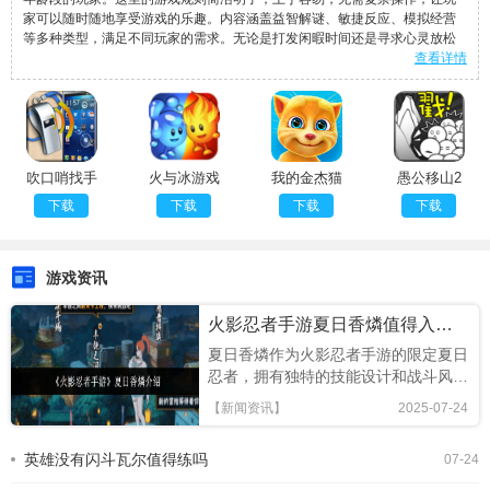
家可以随时随地享受游戏的乐趣。内容涵盖益智解谜、敏捷反应、模拟经营
等多种类型，满足不同玩家的需求。无论是打发闲暇时间还是寻求心灵放松
查看详情
吹口哨找手
火与冰游戏
我的金杰猫
愚公移山2
机
安卓版
下载
下载
下载
下载
游戏资讯
火影忍者手游夏日香燐值得入手吗
夏日香燐作为火影忍者手游的限定夏日
忍者，拥有独特的技能设计和战斗风
格，本文将从技能解析、连招技巧及竞
【新闻资讯】
2025-07-24
技场表现全面评估，助你判断是否值得
招募!《火影忍者手游》夏日香燐介绍
英雄没有闪斗瓦尔值得练吗
07-24
基础攻击方面，夏日香燐的普攻为五段
连击。前两段以锁链的上撩与横扫为