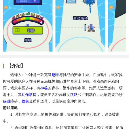
【介绍】
炮弹人冲冲冲是一款充满
趣味
与挑战的安卓手游。在游戏中，玩家操
控可爱的炮弹人在各种充满机关和陷阱的赛道上飞驰。游戏画面色彩绚
丽，场景丰富多样，有
神秘
的森林、繁华的都市等。炮弹人造型独特，萌
趣十足，其
动作
敏捷
，能做出各种高难度
跳跃
和冲刺动作。玩家需要巧妙
躲避
障碍，
收集
金币和道具，以最快速度冲向终点。
游戏策略
1. 时刻留意赛道上的机关和陷阱，提前预判并灵活躲避，避免被击
中。
2. 合理利用收集到的道具，比如加速道具可让炮弹人瞬间提速，护盾