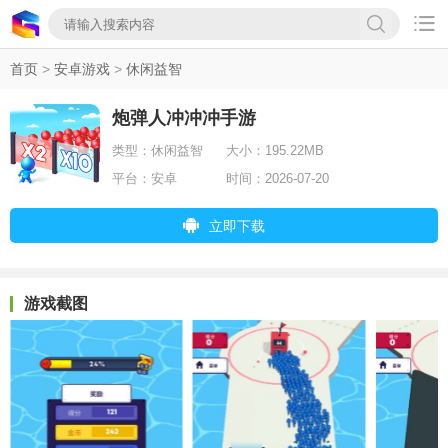

首页
>
安卓游戏
>
休闲益智
炮弹人冲冲冲手游
类型：
休闲益智
大小：
195.22MB
平台：
安卓
时间：
2026-07-20
立即下载
游戏截图