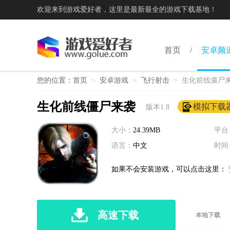
欢迎来到游戏爱好者，这里是最新最全的游戏下载基地！
首页
安卓频
您的位置：
首页
>
安卓游戏
>
飞行射击
>
生化前线僵尸
生化前线僵尸来袭
模拟下载
版本1.8
大小：
24.39MB
平台
语言：
中文
时间
如果不会安装游戏，可以点击这里：
高速下载
本地下载