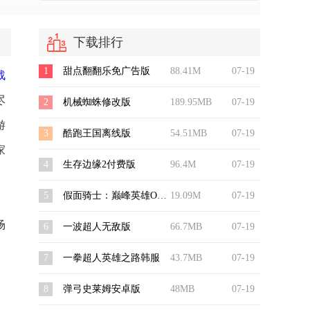
下载排行
1
甜点翻翻乐免广告版
88.41M
07-19
战
尽
2
机械蜘蛛修改版
189.95MB
07-19
游
3
酷跑王国离线版
54.51MB
07-19
家
4
生存边缘2付费版
96.4M
07-19
5
假面骑士：巅峰英雄OOO v1.0.1 - 安卓版
19.09M
07-19
场
6
一波超人无敌版
66.7MB
07-19
7
一拳超人英雄之路韩服
43.7MB
07-19
8
弹弓史莱姆安卓版
48MB
07-19