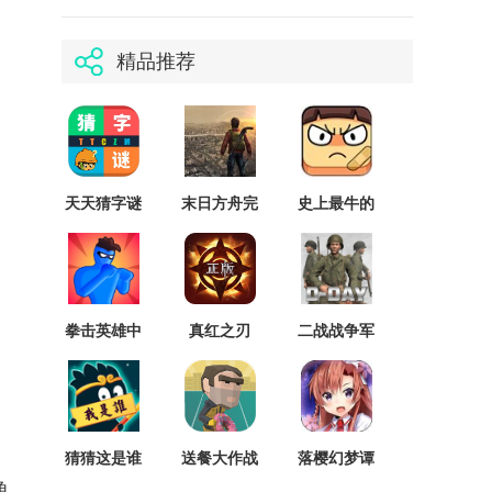
精品推荐
天天猜字谜
末日方舟完
史上最牛的
存档版
整版
游戏2
拳击英雄中
真红之刃
二战战争军
文版
v3.0.0安卓
队
版
猜猜这是谁
送餐大作战
落樱幻梦谭
手游
角