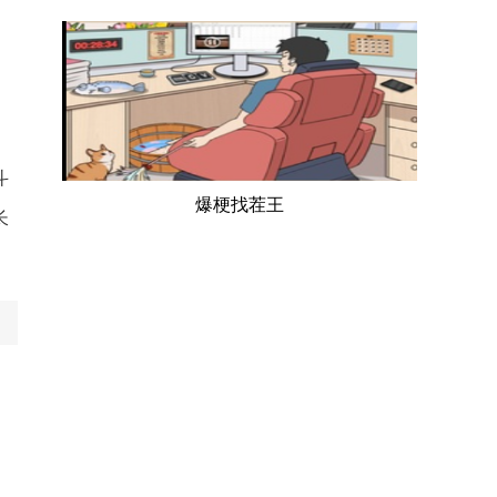
斗
爆梗找茬王
长