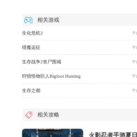
相关游戏
生化危机3
平
猎魔远征
平
生存战争2丧尸围城
平
狩猎怪物巨人Bigfoot Hunting
平
生存之都
平
相关攻略
火影忍者手游夏