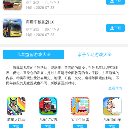

下载
赛车游戏
|
71.47MB
时间：2026-07-23
商用车模拟器16

下载
赛车游戏
|
86.44MB
时间：2026-07-23
儿童益智游戏大全
亲子互动游戏大全
游戏是儿童的主导活动，能培养儿童高尚的情操，引导儿童认识客观世
界，促进儿童身心的发展，是对儿童进行全面教育的有力手段。儿童游戏的
内容、种类和玩法受社会历史、地理、习俗、文化、道德等因素的影响。不
同年龄段的儿童游戏也不同，所以要区别对待。
查看详情
喵星人跳跃
儿童宝宝汽
宝宝生日蛋
儿童顶山羊
CatJump国
车拼图完整
糕制作免广
下载
下载
下载
下载