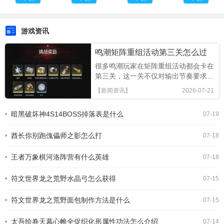
际版
版
告版
游戏资讯
鸣潮矩阵重组活动第三关怎么过
很多鸣潮玩家在矩阵重组活动都会卡在
第三关，这一关不仅对输出节奏要求严
格，转阶段的秒杀机制也很容易让练度
【新闻资讯】
2026-07-21
足够的玩家翻车，下面就从机制、配队
到操作，给大家整理一份全面的通关攻
暗黑破坏神4S14BOSS掉落表是什么
07-19
略。关卡核心机制梳理矩阵重组第三关
的挑战目标为冰属性boss霜牙猎手，
酋长你别跑傀儡师之影怎么打
整体分为两个阶段，核
07-18
王者万象棋河洛阵营有什么英雄
07-18
符文世界龙之荒野水晶弓怎么获得
07-15
符文世界龙之荒野面包制作方法是什么
07-15
太吾绘卷天幕心帷全促织化形属性功法怎么介绍
07-14