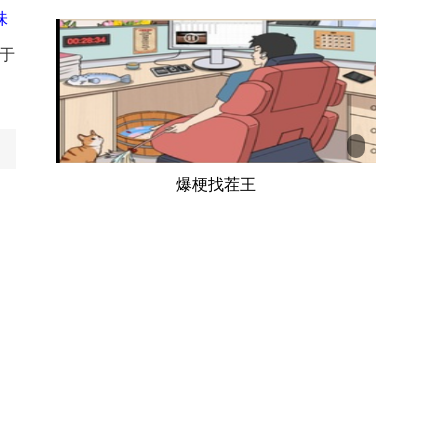
味
于
爆梗找茬王