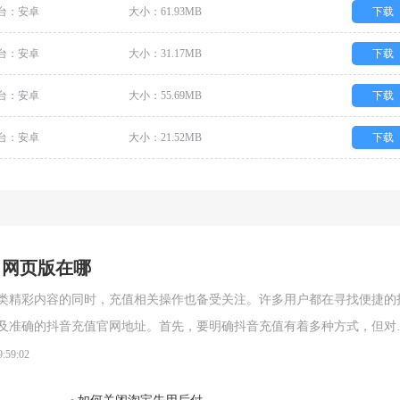
台：安卓
大小：61.93MB
下载
台：安卓
大小：31.17MB
下载
台：安卓
大小：55.69MB
下载
台：安卓
大小：21.52MB
下载
口网页版在哪
类精彩内容的同时，充值相关操作也备受关注。许多用户都在寻找便捷的
及准确的抖音充值官网地址。首先，要明确抖音充值有着多种方式，但对
，网页版充值入口是个不错的选择。抖音充值官网地址通常是经过官方
9:59:02