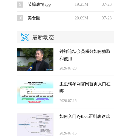
9
节操表情app
19.25M
07-23
10
美食圈
20.09M
07-23
最新动态
钟祥论坛会员积分如何赚取
和使用
2026-07-20
虫虫钢琴网官网首页入口在
哪
2026-07-16
如何入门Python正则表达式
2026-07-16