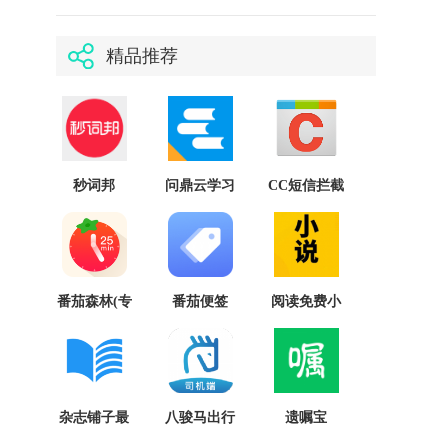
精品推荐
秒词邦
问鼎云学习
CC短信拦截
最新版
番茄森林(专
番茄便签
阅读免费小
注时间番茄
说免费版
钟)
杂志铺子最
八骏马出行
遗嘱宝
新版
司机端