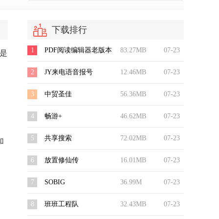
下载排行
1
PDF阅读编辑器老版本
83.27MB
07-23
是
2
JY来电语音报号
12.46MB
07-23
3
中贸圣佳
56.36MB
07-23
4
畅游+
46.62MB
07-23
5
共享搜索
72.02MB
07-23
加
6
放置修仙传
16.01MB
07-23
7
SOBIG
36.99M
07-23
8
班班工程队
32.43MB
07-23