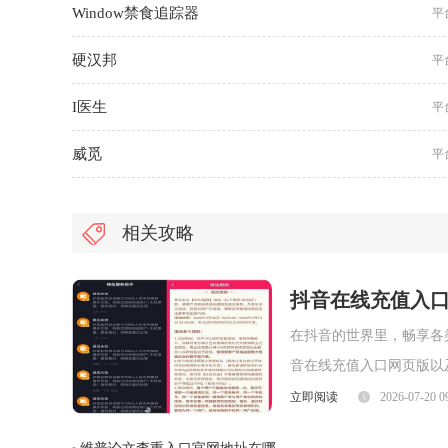
Window禁食追踪器
平
硬汉邦
平
I医生
平
威觅
平
相关攻略
抖音在线充值入
在抖音的世界里，畅享各
音在线充值入口网页版以
追求简洁高效的用户来说
立即阅读
2026-07-20 0