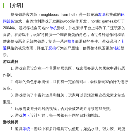
【介绍】
整蛊邻居官方版（neighbours from hell）是一款充满
趣味
和挑战的
休
闲益智
游戏，由奥地利游戏开发商jowood制作开发，nordic games发行于
2004年。游戏移植自同名pc
单机
游戏，并在安卓平台上得到了广泛玩家的
喜爱。在游戏中，玩家将扮演一个调皮捣蛋的角色，通过各种恶作剧和陷
阱来整蛊恶名昭彰的邻居，制造一系列
搞笑
而滑稽的事件。游戏采用了
卡
通
风格的视觉表现，降低了
恶搞
行为的严重性，使得整体氛围更加
轻松
娱
乐。
游戏讲解
1. 游戏背景设定在一个普通的居民区，玩家需要潜入邻居家中进行恶
作剧。
2. 邻居的角色形象搞怪，且拥有一定的智能ai，会根据玩家的行为进行
反应。
3. 游戏提供了丰富的道具和机关，玩家可以灵活运用这些元素来制造
混乱。
4. 玩家需要避开邻居的视线，否则会被发现并导致游戏失败。
5. 游戏
关卡
设计巧妙，每一关都有不同的目标和挑战。
游戏解析
1. 道具
系统
：游戏中有多种道具可供使用，如热水袋、强力胶、鸡蛋