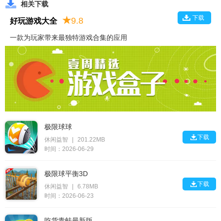
相关下载
下载
★
9.8
好玩游戏大全
一款为玩家带来最独特游戏合集的应用
极限球球

下载
休闲益智
|
201.22MB
时间：2026-06-29
极限球平衡3D

下载
休闲益智
|
6.78MB
时间：2026-06-23
吃货青蛙最新版