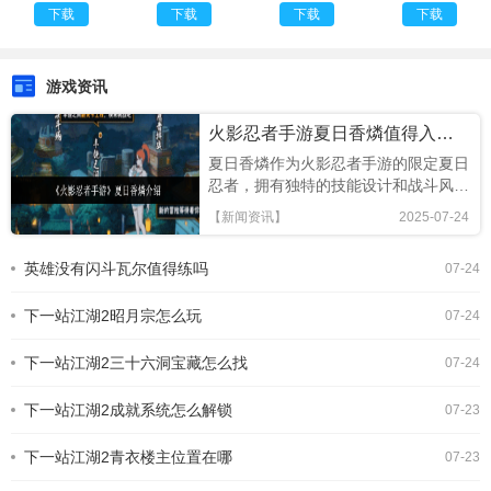
整版
件
新版2025
下载
下载
下载
下载
游戏资讯
火影忍者手游夏日香燐值得入手吗
夏日香燐作为火影忍者手游的限定夏日
忍者，拥有独特的技能设计和战斗风
格，本文将从技能解析、连招技巧及竞
【新闻资讯】
2025-07-24
技场表现全面评估，助你判断是否值得
招募!《火影忍者手游》夏日香燐介绍
英雄没有闪斗瓦尔值得练吗
07-24
基础攻击方面，夏日香燐的普攻为五段
连击。前两段以锁链的上撩与横扫为
下一站江湖2昭月宗怎么玩
主，具备良好的起手能力，第三段下劈
07-24
则能进一步造成对方浮空，接下来的两
段持续输出中，锁链从地面穿出进行终
下一站江湖2三十六洞宝藏怎么找
07-24
结打击，具有较强的视觉表现与实际命
中效果。需要注意的是，最后一段
下一站江湖2成就系统怎么解锁
07-23
下一站江湖2青衣楼主位置在哪
07-23