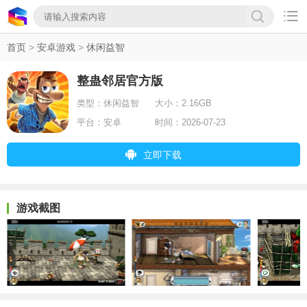

首页
>
安卓游戏
>
休闲益智
整蛊邻居官方版
类型：
休闲益智
大小：
2.16GB
平台：
安卓
时间：
2026-07-23
立即下载
游戏截图