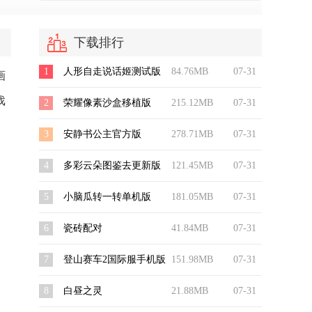
下载排行
1
人形自走说话姬测试版
84.76MB
07-31
画
戏
2
荣耀像素沙盒移植版
215.12MB
07-31
3
安静书公主官方版
278.71MB
07-31
4
多彩云朵图鉴去更新版
121.45MB
07-31
5
小脑瓜转一转单机版
181.05MB
07-31
6
瓷砖配对
41.84MB
07-31
7
登山赛车2国际服手机版
151.98MB
07-31
8
白昼之灵
21.88MB
07-31