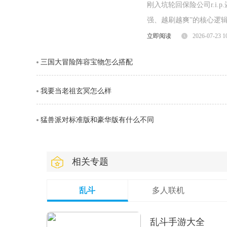
刚入坑轮回保险公司r.i
强、越刷越爽”的核心逻
就爽到起飞很多新手开局
立即阅读
2026-07-23 1
三国大冒险阵容宝物怎么搭配
我要当老祖玄冥怎么样
猛兽派对标准版和豪华版有什么不同
相关专题
乱斗
多人联机
乱斗手游大全