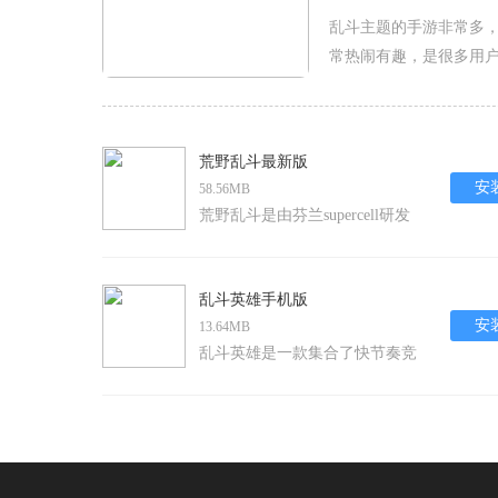
乱斗主题的手游非常多
常热闹有趣，是很多用
这些有趣的乱斗游戏吧!
荒野乱斗最新版
安
58.56MB
荒野乱斗是由芬兰supercell研发
的一款团队竞技类手机游戏，腾
讯作为其中国发行公司，于2020
年6月9日正式推出国服版本。这
乱斗英雄手机版
款游戏以其快节奏、多样化的游
安
13.64MB
戏模式和丰富的英雄角色深受玩
乱斗英雄是一款集合了快节奏竞
家喜爱。在最新的版本中，游戏
技与丰富策略性的安卓手游。在
不仅继承了之前版本的精髓，还
这款游戏中，玩家将踏入一个名
加入了更多新英雄、新地图、新
为“英雄大陆”的神秘世界，组建
皮肤以及限时活动，为玩家提供
自己的英雄团队，与其他玩家共
了更
同展开激烈的战斗。游戏提供了