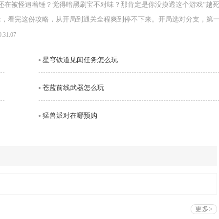
.p.还在被怪追着锤？觉得暗黑刷宝不对味？那肯定是你没摸透这个游戏“越
辑，看完这份攻略，从开局到通关全程爽到停不下来。开局选对分支，第
选主打保命的“理赔员”，全程刮痧刷得昏昏欲睡，直接
0:31:07
星穹铁道见闻任务怎么玩
苍蓝前线武器怎么玩
猛兽派对在哪预购
更多>