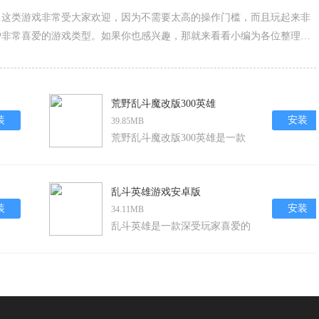
，这类游戏非常受大家欢迎，因为不需要太高的操作门槛，而且玩起来非
户非常喜爱的游戏类型。如果你也感兴趣，那就来看看小编为各位整理的
荒野乱斗魔改版300英雄
装
安装
39.85MB
荒野乱斗魔改版300英雄是一款
备受欢迎的动作战斗类手游，以
其独特的卡通风格和刺激的战斗
体验吸引了大量玩家。游戏中，
乱斗英雄游戏安卓版
玩家可以体验到超过三百个不同
装
安装
34.11MB
的英雄角色，每个英雄都拥有独
乱斗英雄是一款深受玩家喜爱的
特的技能和定位，为战斗增添了
安卓平台动作竞技类手游。它以
无限的可能性。此外，游戏还提
丰富的英雄角色、快节奏的对战
供了丰富的游戏道具和多种游戏
方式和深度的策略性玩法为特
模式，让玩家在虚拟的战场上尽
色，构建了一个充满奇幻与冒险
情展现自己的智慧与
的多元宇宙。在这里，玩家可以