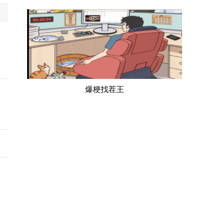
、
击方
爆梗找茬王
下
的