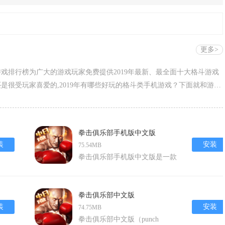
更多>
戏排行榜为广大的游戏玩家免费提供2019年最新、最全面十大格斗游戏
是很受玩家喜爱的,2019年有哪些好玩的格斗类手机游戏？下面就和游戏
吧。
拳击俱乐部手机版中文版
装
安装
75.54MB
拳击俱乐部手机版中文版是一款
以拳击为主题的模拟经营类策略
游戏，英文名为punch club。游
戏融合了动作、格斗、经营、养
拳击俱乐部中文版
成等多种元素，为玩家呈现了一
装
安装
74.75MB
个真实而充满紧张氛围的拳击世
拳击俱乐部中文版（punch