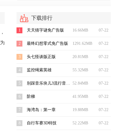
下载排行
1
天天猜字谜免广告版
16.66MB
07-22
，
为
2
最终幻想零式免广告版
1291.62MB
07-22
3
头七怪谈版正版
20.81MB
07-22
4
监控绳索英雄
55.32MB
07-22
5
别踩音乐块儿3流行音乐版
52.84MB
07-22
6
阶梯
41.95MB
07-22
7
海湾岛：第一章
19.88MB
07-22
8
自行车赛3D特技
52.22MB
07-22