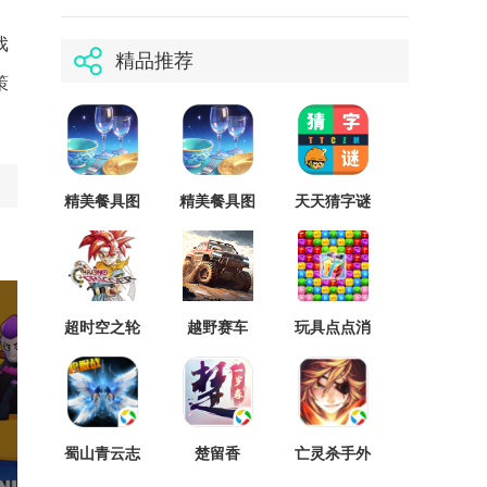
戏
精品推荐
策
精美餐具图
精美餐具图
天天猜字谜
鉴官方版
鉴先行服
离线版
超时空之轮
越野赛车
玩具点点消
重制版付费
4×4
消乐
版
蜀山青云志
楚留香
亡灵杀手外
传