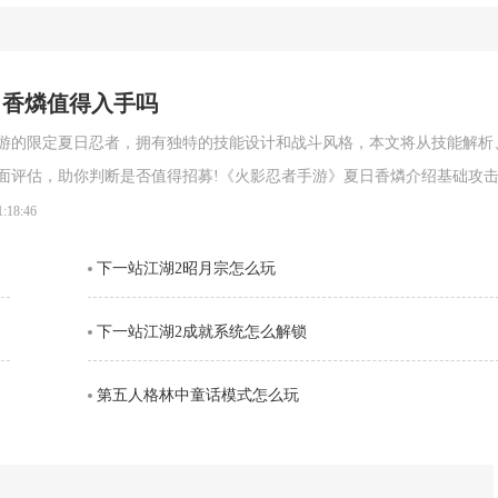
日香燐值得入手吗
游的限定夏日忍者，拥有独特的技能设计和战斗风格，本文将从技能解析
面评估，助你判断是否值得招募!《火影忍者手游》夏日香燐介绍基础攻
段连击。前两段以锁链的上撩与横扫为主，具备良好的起手能力，第三段
1:18:46
空，接下来的两段持续输出中，锁链从地面穿出进行终结打击，具有较强
下一站江湖2昭月宗怎么玩
。需要注意的是，最后一段
下一站江湖2成就系统怎么解锁
第五人格林中童话模式怎么玩