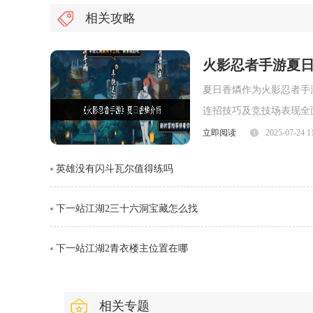
相关攻略
火影忍者手游夏
夏日香燐作为火影忍者手
连招技巧及竞技场表现全
面，夏日香燐的普攻为五
立即阅读
2025-07-24 1
劈则能进一步造成对方浮
英雄没有闪斗瓦尔值得练吗
视觉表现与实际命中效果
下一站江湖2三十六洞宝藏怎么找
下一站江湖2青衣楼主位置在哪
相关专题