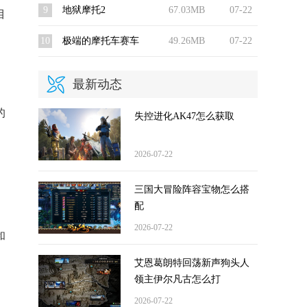
9
地狱摩托2
67.03MB
07-22
目
10
极端的摩托车赛车
49.26MB
07-22
最新动态
的
失控进化AK47怎么获取
2026-07-22
三国大冒险阵容宝物怎么搭
配
2026-07-22
和
艾恩葛朗特回荡新声狗头人
领主伊尔凡古怎么打
2026-07-22