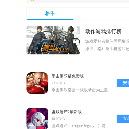
格斗
动作游戏排行榜
游戏爱好者格斗类网络游
排行。格斗类手机游戏还
爱好者小编一起来看看
拳击俱乐部免费版
安
72.86MB
拳击俱乐部是一款以拳击为主题
的竞技类模拟经营游戏，它不仅
仅让玩家体验到拳拳到肉的热血
激情，还深度还原了拳击比赛的
盗贼遗产2最新版
各个环节，包括训练、比赛策略
安
10.09MB
等。在这款游戏中，玩家将扮演
盗贼遗产2（rogue legacy 2）是