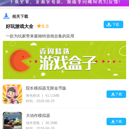
相关下载
下载
★
9.8
好玩游戏大全
一款为玩家带来最独特游戏合集的应用
院长模拟器无限金币版

下载
角色扮演
|
41.11MB
时间：2026-06-25
大动作模拟器

下载
动作冒险
|
36.2MB
时间：2026-06-26