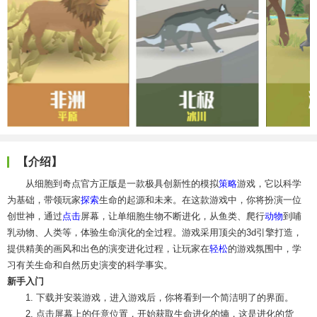
【介绍】
从细胞到奇点官方正版是一款极具创新性的模拟
策略
游戏，它以科学
为基础，带领玩家
探索
生命的起源和未来。在这款游戏中，你将扮演一位
创世神，通过
点击
屏幕，让单细胞生物不断进化，从鱼类、爬行
动物
到哺
乳动物、人类等，体验生命演化的全过程。游戏采用顶尖的3d引擎打造，
提供精美的画风和出色的演变进化过程，让玩家在
轻松
的游戏氛围中，学
习有关生命和自然历史演变的科学事实。
新手入门
1. 下载并安装游戏，进入游戏后，你将看到一个简洁明了的界面。
2. 点击屏幕上的任意位置，开始获取生命进化的熵，这是进化的货