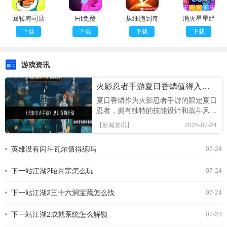
回转寿司店
Fit免费
从细胞到奇
消灭星星经
内置菜单版
点官方正版
典旧版
下载
下载
下载
下载
2017
游戏资讯
火影忍者手游夏日香燐值得入手吗
夏日香燐作为火影忍者手游的限定夏日
忍者，拥有独特的技能设计和战斗风
格，本文将从技能解析、连招技巧及竞
【新闻资讯】
2025-07-24
技场表现全面评估，助你判断是否值得
招募!《火影忍者手游》夏日香燐介绍
英雄没有闪斗瓦尔值得练吗
07-24
基础攻击方面，夏日香燐的普攻为五段
连击。前两段以锁链的上撩与横扫为
下一站江湖2昭月宗怎么玩
主，具备良好的起手能力，第三段下劈
07-24
则能进一步造成对方浮空，接下来的两
段持续输出中，锁链从地面穿出进行终
下一站江湖2三十六洞宝藏怎么找
07-24
结打击，具有较强的视觉表现与实际命
中效果。需要注意的是，最后一段
下一站江湖2成就系统怎么解锁
07-23