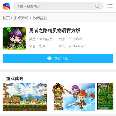

首页
>
安卓游戏
>
休闲益智
勇者之路精灵物语官方版
类型：
休闲益智
大小：
29.93MB
平台：
安卓
时间：
2026-07-27
立即下载
游戏截图