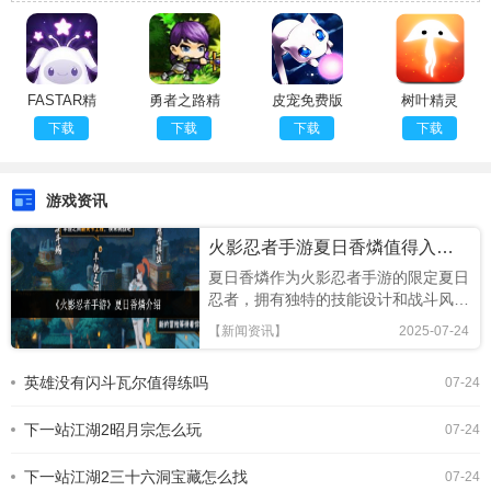
FASTAR精
勇者之路精
皮宠免费版
树叶精灵
灵幻想故事
灵物语官方
最新
下载
下载
下载
下载
版
游戏资讯
火影忍者手游夏日香燐值得入手吗
夏日香燐作为火影忍者手游的限定夏日
忍者，拥有独特的技能设计和战斗风
格，本文将从技能解析、连招技巧及竞
【新闻资讯】
2025-07-24
技场表现全面评估，助你判断是否值得
招募!《火影忍者手游》夏日香燐介绍
英雄没有闪斗瓦尔值得练吗
07-24
基础攻击方面，夏日香燐的普攻为五段
连击。前两段以锁链的上撩与横扫为
下一站江湖2昭月宗怎么玩
主，具备良好的起手能力，第三段下劈
07-24
则能进一步造成对方浮空，接下来的两
段持续输出中，锁链从地面穿出进行终
下一站江湖2三十六洞宝藏怎么找
07-24