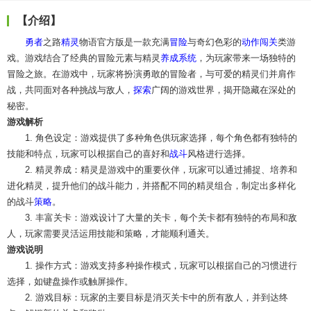
【介绍】
勇者
之路
精灵
物语官方版是一款充满
冒险
与奇幻色彩的
动作
闯关
类游
戏。游戏结合了经典的冒险元素与精灵
养成
系统
，为玩家带来一场独特的
冒险之旅。在游戏中，玩家将扮演勇敢的冒险者，与可爱的精灵们并肩作
战，共同面对各种挑战与敌人，
探索
广阔的游戏世界，揭开隐藏在深处的
秘密。
游戏解析
1. 角色设定：游戏提供了多种角色供玩家选择，每个角色都有独特的
技能和特点，玩家可以根据自己的喜好和
战斗
风格进行选择。
2. 精灵养成：精灵是游戏中的重要伙伴，玩家可以通过捕捉、培养和
进化精灵，提升他们的战斗能力，并搭配不同的精灵组合，制定出多样化
的战斗
策略
。
3. 丰富关卡：游戏设计了大量的关卡，每个关卡都有独特的布局和敌
人，玩家需要灵活运用技能和策略，才能顺利通关。
游戏说明
1. 操作方式：游戏支持多种操作模式，玩家可以根据自己的习惯进行
选择，如键盘操作或触屏操作。
2. 游戏目标：玩家的主要目标是消灭关卡中的所有敌人，并到达终