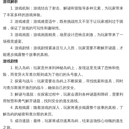
游戏解析
1. 游戏机制：游戏结合了射击、解谜和冒险等多种元素，为玩家带来
了丰富多样的游戏体验。
2. 游戏难度：游戏难度适中，既有挑战性又不至于让玩家感到过于困
难，保证了游戏的可玩性和趣味性。
3. 游戏画面：游戏画面精美，场景设计恐怖且刺激，为玩家带来了一
场视觉盛宴。
4. 游戏剧情：游戏剧情紧凑且引人入胜，玩家需要不断解开谜题，才
能逐步揭露整个故事的真相。
游戏剧情
1. 初入岛屿：玩家意外来到神秘岛屿上，发现这里充满了恐怖和危
险，而变异火车查尔斯则成为了他们的头号敌人。
2. 探索与战斗：玩家需要在岛屿上不断探索，寻找线索和道具，同时
与查尔斯展开激烈的战斗，确保自己的安全。
3. 解谜与逃脱：在探索过程中，玩家会遇到各种谜题和障碍，需要利
用智慧和勇气解开谜题，找到安全的逃生路线。
4. 真相揭露：随着游戏的深入，玩家将逐步揭露整个故事的真相，了
解岛屿的秘密和查尔斯的来历。
5. 成功逃脱：最终，玩家将成功逃离岛屿，结束这场惊心动魄的逃生
之旅。