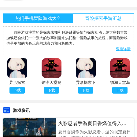
热门手机冒险游戏大全
冒险探索手游汇总
冒险游戏注重的是探索未知和解决谜题等情节探索互动，绝大多数冒险
游戏还会依托一个强大的故事剧情来烘托整个冒险故事的旅程，而冒险游戏
也是更加的考验玩家的观察力和分析能力。
查看详情
异形探索
锈湖天堂岛
异形探索下
锈湖天堂岛
eve战败cg
官方版
载入口
汉化版
下载
下载
下载
下载
集
游戏资讯
火影忍者手游夏日香燐值得入手吗
夏日香燐作为火影忍者手游的限定夏日