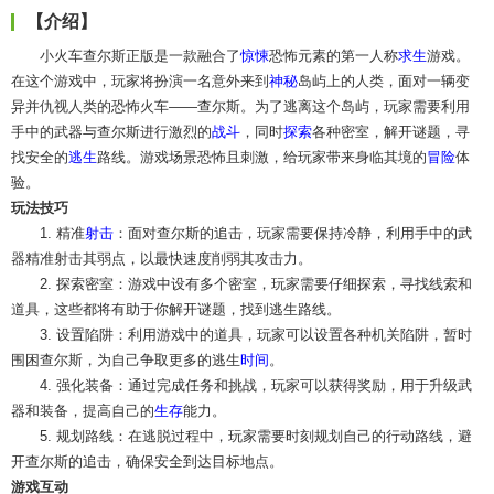
【介绍】
小火车查尔斯正版是一款融合了
惊悚
恐怖元素的第一人称
求生
游戏。
在这个游戏中，玩家将扮演一名意外来到
神秘
岛屿上的人类，面对一辆变
异并仇视人类的恐怖火车——查尔斯。为了逃离这个岛屿，玩家需要利用
手中的武器与查尔斯进行激烈的
战斗
，同时
探索
各种密室，解开谜题，寻
找安全的
逃生
路线。游戏场景恐怖且刺激，给玩家带来身临其境的
冒险
体
验。
玩法技巧
1. 精准
射击
：面对查尔斯的追击，玩家需要保持冷静，利用手中的武
器精准射击其弱点，以最快速度削弱其攻击力。
2. 探索密室：游戏中设有多个密室，玩家需要仔细探索，寻找线索和
道具，这些都将有助于你解开谜题，找到逃生路线。
3. 设置陷阱：利用游戏中的道具，玩家可以设置各种机关陷阱，暂时
围困查尔斯，为自己争取更多的逃生
时间
。
4. 强化装备：通过完成任务和挑战，玩家可以获得奖励，用于升级武
器和装备，提高自己的
生存
能力。
5. 规划路线：在逃脱过程中，玩家需要时刻规划自己的行动路线，避
开查尔斯的追击，确保安全到达目标地点。
游戏互动