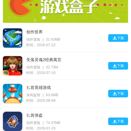
创作世界

下载
动作冒险
|
31.43MB
时间：2026-07-22
失落灵魂2经典寓言

下载
动作冒险
|
32.73M
时间：2026-07-10
匕首英雄游戏

下载
休闲益智
|
63.6MB
时间：2026-08-08
匕首侠盗

下载
动作冒险
|
74.37MB
时间：2026-07-23