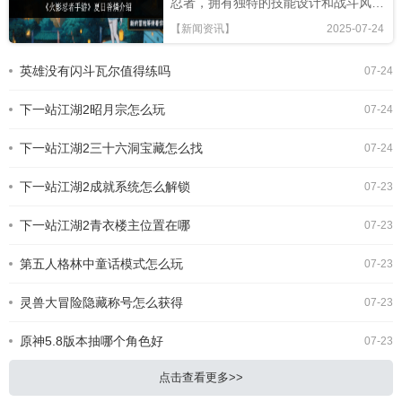
忍者，拥有独特的技能设计和战斗风
格，本文将从技能解析、连招技巧及竞
【新闻资讯】
2025-07-24
技场表现全面评估，助你判断是否值得
招募!《火影忍者手游》夏日香燐介绍
英雄没有闪斗瓦尔值得练吗
07-24
基础攻击方面，夏日香燐的普攻为五段
连击。前两段以锁链的上撩与横扫为
下一站江湖2昭月宗怎么玩
主，具备良好的起手能力，第三段下劈
07-24
则能进一步造成对方浮空，接下来的两
段持续输出中，锁链从地面穿出进行终
下一站江湖2三十六洞宝藏怎么找
07-24
结打击，具有较强的视觉表现与实际命
中效果。需要注意的是，最后一段
下一站江湖2成就系统怎么解锁
07-23
下一站江湖2青衣楼主位置在哪
07-23
第五人格林中童话模式怎么玩
07-23
灵兽大冒险隐藏称号怎么获得
07-23
原神5.8版本抽哪个角色好
07-23
点击查看更多>>