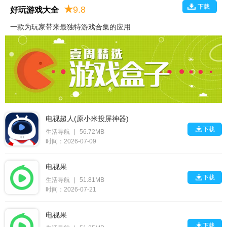
下载
★
9.8
好玩游戏大全
一款为玩家带来最独特游戏合集的应用
电视超人(原小米投屏神器)

下载
生活导航
|
56.72MB
时间：2026-07-09
电视果

下载
生活导航
|
51.81MB
时间：2026-07-21
电视果

下载