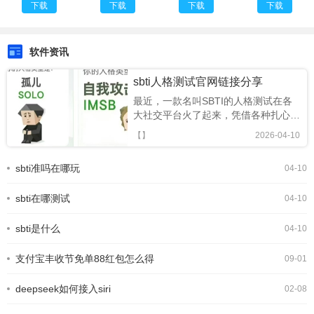
app
下载
下载
下载
下载
软件资讯
sbti人格测试官网链接分享
最近，一款名叫SBTI的人格测试在各
大社交平台火了起来，凭借各种扎心又
搞笑的精神状态标签，迅速成为年轻人
【】
2026-04-10
的新型社交暗号。很多人跟风玩梗，却
还不知道SBTI 在哪测、正版链接是什
sbti准吗在哪玩
04-10
么。今天就为大家整理出 SBTI 在线测
试官方网址，以及完整的测试攻略，轻
sbti在哪测试
松一键测出你的专属人格。SBTI人格
04-10
测试界面一、SBTI 官方测试链接
(2026 最新正版)SBTI 全称Silly Big
sbti是什么
04-10
Personality
支付宝丰收节免单88红包怎么得
09-01
deepseek如何接入siri
02-08