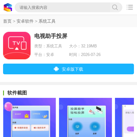

首页
>
安卓软件
>
系统工具
电视助手投屏
类型：
系统工具
大小：
32.19MB
平台：
安卓
时间：
2026-07-26
安卓版下载
软件截图