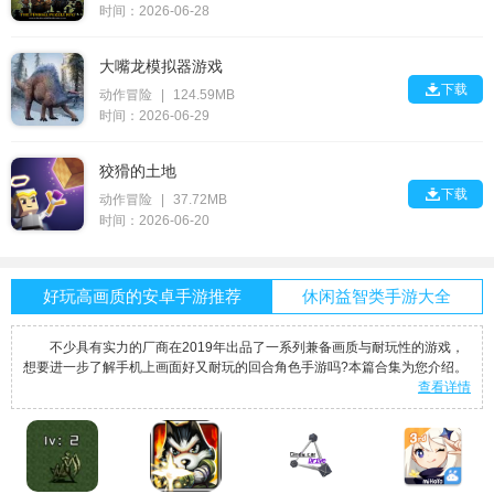
时间：2026-06-28
大嘴龙模拟器游戏

下载
动作冒险
|
124.59MB
时间：2026-06-29
狡猾的土地

下载
动作冒险
|
37.72MB
时间：2026-06-20
好玩高画质的安卓手游推荐
休闲益智类手游大全
不少具有实力的厂商在2019年出品了一系列兼备画质与耐玩性的游戏，
想要进一步了解手机上画面好又耐玩的回合角色手游吗?本篇合集为您介绍。
查看详情