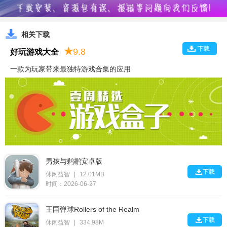
相关下载
下载
★
9.8
好玩游戏大全
一款为玩家带来最独特游戏合集的应用
男孩与鹈鹕安卓版

下载
休闲益智
|
12.01MB
时间：2026-06-27
王国弹球Rollers of the Realm

下载
休闲益智
|
334.98M