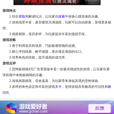
游戏特点
1.结合
冒险
和解谜玩法，让玩家在
探索
中体验心跳加速的乐趣。
2.游戏场景丰富，废弃建筑充满谜团，玩家可以自由探索，发现更多秘
密。
3.画面精致，道具多样，为玩家提供丰富的逃脱手段。
游戏攻略
1.善于利用道具和场景，巧妙躲避怪物的追捕。
2.耐心寻找线索，解开谜题，逐步接近逃脱的出口。
3.培养角色的技能，提升逃脱的成功率。
游戏点评
1.恐怖躲猫猫4无广告更新版本是一款极具挑战性的游戏，让玩家在紧
张刺激中体验躲猫猫的乐趣。
2.游戏画面精美，音效逼真，为玩家带来身临其境的恐怖体验。
3.多样的角色设定和丰富的游戏
关卡
，使得游戏具有极高的可玩性和
耐
玩
性。