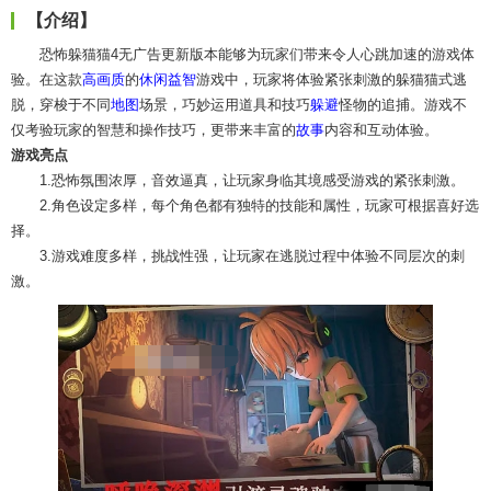
【介绍】
恐怖躲猫猫4无广告更新版本能够为玩家们带来令人心跳加速的游戏体
验。在这款
高画质
的
休闲益智
游戏中，玩家将体验紧张刺激的躲猫猫式逃
脱，穿梭于不同
地图
场景，巧妙运用道具和技巧
躲避
怪物的追捕。游戏不
仅考验玩家的智慧和操作技巧，更带来丰富的
故事
内容和互动体验。
游戏亮点
1.恐怖氛围浓厚，音效逼真，让玩家身临其境感受游戏的紧张刺激。
2.角色设定多样，每个角色都有独特的技能和属性，玩家可根据喜好选
择。
3.游戏难度多样，挑战性强，让玩家在逃脱过程中体验不同层次的刺
激。