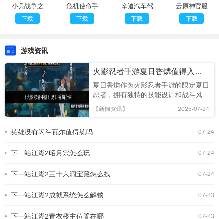
小兵战争之
危机使命手
辛迪汽车驾
云原神官服
造塔
游
驶
2024
下载
下载
下载
下载
游戏资讯
火影忍者手游夏日香燐值得入手吗
夏日香燐作为火影忍者手游的限定夏日
忍者，拥有独特的技能设计和战斗风
格，本文将从技能解析、连招技巧及竞
【新闻资讯】
2025-07-24
技场表现全面评估，助你判断是否值得
招募!《火影忍者手游》夏日香燐介绍
英雄没有闪斗瓦尔值得练吗
07-24
基础攻击方面，夏日香燐的普攻为五段
连击。前两段以锁链的上撩与横扫为
下一站江湖2昭月宗怎么玩
主，具备良好的起手能力，第三段下劈
07-24
则能进一步造成对方浮空，接下来的两
段持续输出中，锁链从地面穿出进行终
下一站江湖2三十六洞宝藏怎么找
07-24
结打击，具有较强的视觉表现与实际命
中效果。需要注意的是，最后一段
下一站江湖2成就系统怎么解锁
07-23
下一站江湖2青衣楼主位置在哪
07-23