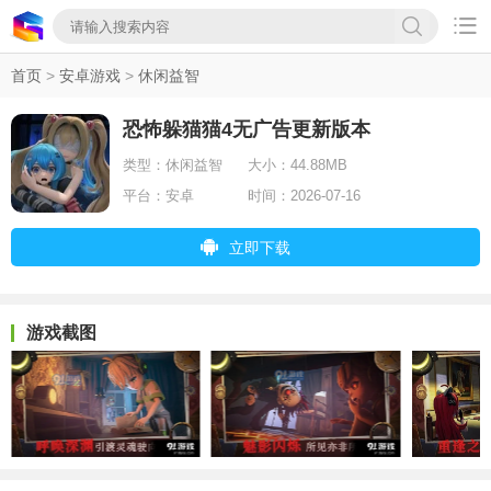

首页
>
安卓游戏
>
休闲益智
恐怖躲猫猫4无广告更新版本
类型：
休闲益智
大小：
44.88MB
平台：
安卓
时间：
2026-07-16
立即下载
游戏截图