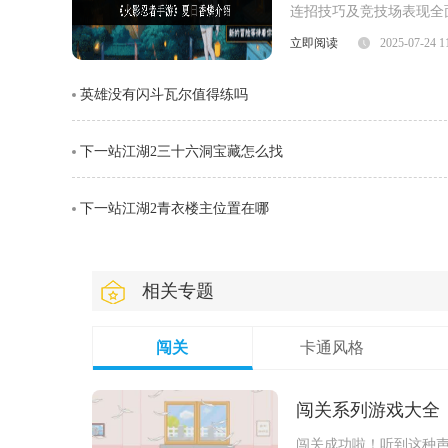
连招技巧及竞技场表现全
面，夏日香燐的普攻为五
立即阅读
2025-07-24 1
劈则能进一步造成对方浮
英雄没有闪斗瓦尔值得练吗
视觉表现与实际命中效果
下一站江湖2三十六洞宝藏怎么找
下一站江湖2青衣楼主位置在哪
相关专题
闯关
卡通风格
闯关系列游戏大全
闯关成功啦！听到这种