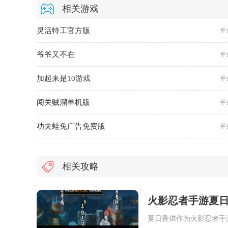
相关游戏
灵活特工官方版
平
爷爷又不在
平
加起来是10游戏
平
闯关贼溜单机版
平
功夫蛙免广告免费版
平
相关攻略
火影忍者手游夏
夏日香燐作为火影忍者手