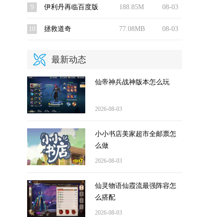
9
伊利丹再临百度版
188.85M
08-03
10
拯救道奇
77.08MB
08-03
最新动态
仙帝神兵战神版本怎么玩
2026-08-03
小小书店美家超市全邮票怎
么做
2026-08-03
仙灵物语仙霞流最强阵容怎
么搭配
2026-08-03