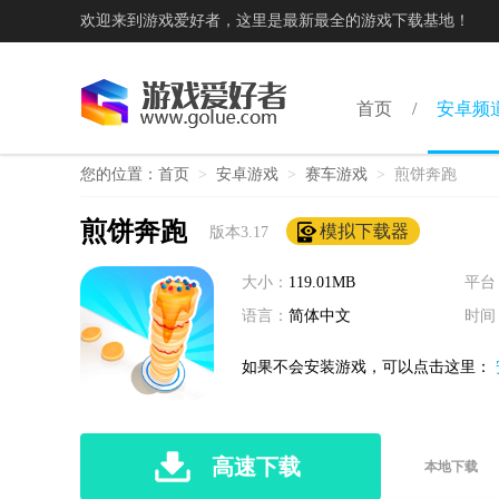
欢迎来到游戏爱好者，这里是最新最全的游戏下载基地！
首页
安卓频
您的位置：
首页
>
安卓游戏
>
赛车游戏
>
煎饼奔跑
煎饼奔跑
模拟下载器
版本3.17
大小：
119.01MB
平台
语言：
简体中文
时间
如果不会安装游戏，可以点击这里：
高速下载
本地下载