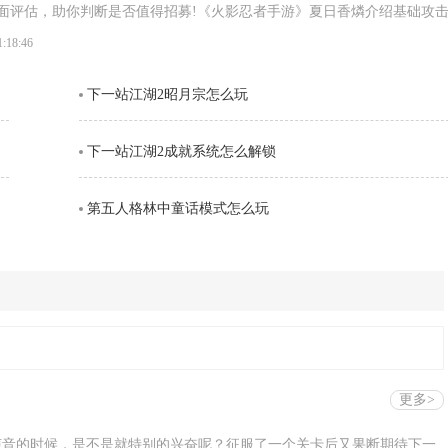
面评估，助你判断是否值得招募!《火影忍者手游》夏日香燐介绍基础攻
段连击。前两段以锁链的上撩与横扫为主，具备良好的起手能力，第三段
1:18:46
空，接下来的两段持续输出中，锁链从地面穿出进行终结打击，具有较强
下一站江湖2昭月宗怎么玩
。需要注意的是，最后一段
下一站江湖2成就系统怎么解锁
第五人格林中童话模式怎么玩
更多>
声音的时候，是不是就特别的兴奋呢？征服了一个关卡后又果断期待下一