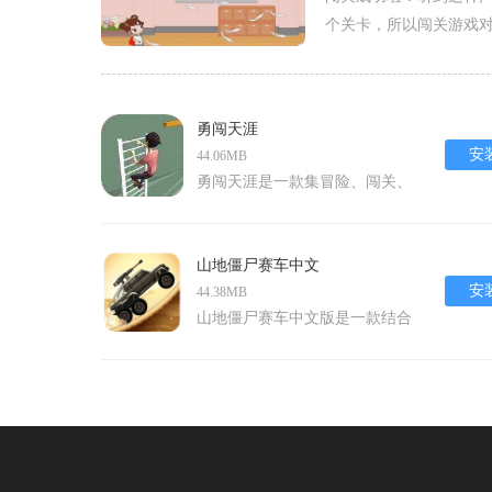
个关卡，所以闯关游戏
的手游中更是王者迭出
好玩的闯关游戏吧！
勇闯天涯
安
44.06MB
勇闯天涯是一款集冒险、闯关、
运动等多种玩法为一体的3d创意
休闲游戏。在这款游戏中，玩家
将扮演一名勇敢的冒险者，通过
山地僵尸赛车中文
点击或滑动屏幕控制角色攀登悬
安
44.38MB
崖峭壁，挑战各种惊险刺激的关
山地僵尸赛车中文版是一款结合
卡。游戏画面精美，操作流畅，
了山地赛车和僵尸射击元素的动
带给玩家极致的游戏体验。玩家
作冒险游戏。玩家将扮演一名幸
需要在攀登过程中选择合适的攀
存者，驾驶经过改装的赛车，在
登路线
一个被僵尸占领的世界中穿梭，
通过撞击和射击的方式消灭僵
尸，同时完成各种任务和挑战。