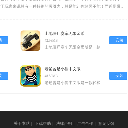
对于玩家来说总有一种特别的吸引力，总是能让你欲罢不能！而近期爆红
，各类闯关游戏让你玩的忘乎所以。现在就跟着小编一起来整理下载这些
山地僵尸赛车无限金币
装
安装
42.98MB
山地僵尸赛车无限金币版是一款
将赛车竞速与僵尸射击完美融合
的创新手游。在这款游戏中，玩
家将驾驶各式各样的赛车，在崎
老爸曾是小偷中文版
岖不平的山地赛道上飞驰，同时
装
安装
48.58MB
还需要灵活应对来自四面八方的
老爸曾是小偷中文版是一款轻松
僵尸攻击。无限金币的设定让玩
有趣的休闲闯关游戏，以其独特
家能够轻松升级赛车、购买武器
的q版卡通风格和活泼可爱的音
和道具，尽情享受赛车与射击的
效设计，为玩家带来了愉悦的游
双重乐趣。游戏以其独特的末日
戏体验。游戏讲述了一个上班族
题材、丰富的赛道和地
爸爸在被公司开除后，为了家里
关于本站
｜
下载帮助
｜
法律声明
｜
广告合作
｜
意见反馈
的妻子和孩子，被迫走上了偷盗