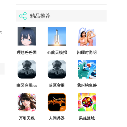
精品推荐
玩
理想爸爸国
sfs航天模拟
闪耀时尚明
际版
器汉化版
星正版
暗区突围ios
暗区突围
我叫钓鱼侠
中文版
ios2026最新
中文版
万引天殊
人间兵器
果冻迷城