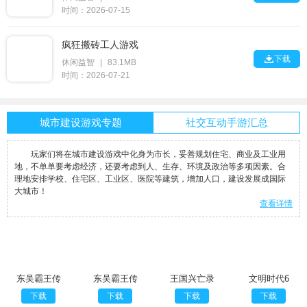
时间：2026-07-15
疯狂搬砖工人游戏

下载
休闲益智
|
83.1MB
时间：2026-07-21
城市建设游戏专题
社交互动手游汇总
玩家们将在城市建设游戏中化身为市长，妥善规划住宅、商业及工业用
地，不单单要考虑经济，还要考虑到人、生存、环境及政治等多项因素。合
理地安排学校、住宅区、工业区、医院等建筑，增加人口，建设发展成国际
大城市！
查看详情
东吴霸王传
东吴霸王传
王国兴亡录
文明时代6
移动版
完整版
中文版
下载
下载
下载
下载