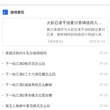
游戏资讯
火影忍者手游夏日香燐值得入手吗
夏日香燐作为火影忍者手游的限定夏日
忍者，拥有独特的技能设计和战斗风
格，本文将从技能解析、连招技巧及竞
【新闻资讯】
2025-07-24
技场表现全面评估，助你判断是否值得
招募!《火影忍者手游》夏日香燐介绍
英雄没有闪斗瓦尔值得练吗
07-24
基础攻击方面，夏日香燐的普攻为五段
连击。前两段以锁链的上撩与横扫为
下一站江湖2昭月宗怎么玩
主，具备良好的起手能力，第三段下劈
07-24
则能进一步造成对方浮空，接下来的两
段持续输出中，锁链从地面穿出进行终
下一站江湖2三十六洞宝藏怎么找
07-24
结打击，具有较强的视觉表现与实际命
中效果。需要注意的是，最后一段
下一站江湖2成就系统怎么解锁
07-23
下一站江湖2青衣楼主位置在哪
07-23
第五人格林中童话模式怎么玩
07-23