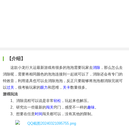
【介绍】
这款小龙行大运最新游戏有很多的泡泡需要玩家去
消除
，那么怎么去
消除呢，需要将相同颜色的泡泡连接到一起就可以了，消除还会有专门的
特效音，利用道具也可以去消除泡泡，反正只要能够将泡泡都消除完就可
以
过关
，很考验玩家的
眼力
和思维，
关卡
数量很多。
游戏玩法
1、消除流程可以说是非常
轻松
，玩起来也解压。
2、研究出一些最新的
闯关
窍门，感受不一样的
趣味
。
3、想要在任意
时间
闯关都可以，没有其他的限制。